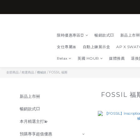
限時優惠專區⏰
暢銷款式💥
新品上市🆕
女仕專屬🎀
自動上鍊展示盒
AP X SWA
Relax
英國 HOUR
媒體推薦
退換
全部商品
/
精選商品
/
機械錶
/
FOSSIL 福斯
FOSSIL 
新品上市🆕
暢銷款式💥
本月精選主打💫
預購專享超值優惠