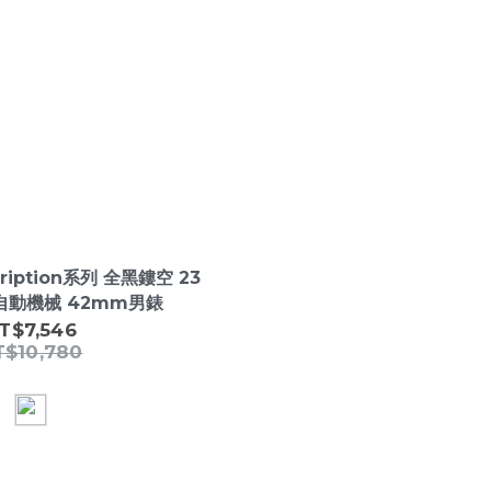
cription系列 全黑鏤空 23
顆寶石軸承 自動機械 42mm男錶
T$7,546
T$10,780