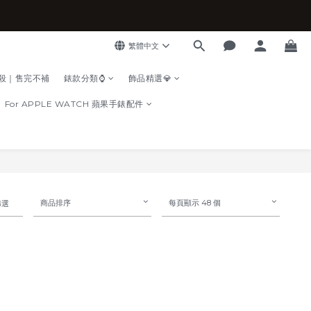
繁體中文
殺｜售完不補
錶款分類⌚
飾品精選💎
For APPLE WATCH 蘋果手錶配件
商品排序
每頁顯示 48 個
篩選