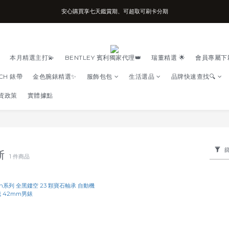
安心購買享七天鑑賞期、可超取可刷卡分期
台南實體店面、兩年機芯保固、開立發票
台南實體店面、兩年機芯保固、開立發票
本月精選主打💫
BENTLEY 賓利獨家代理👑
瑞董精選 🌟
會員專屬下
TCH 錶帶
金色腕錶精選✨
服飾包包
生活選品
品牌快速查找🔍
貨政策
實體據點
福斯
1 件商品