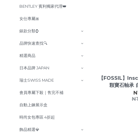
BENTLEY 賓利獨家代理👑
女仕專屬🎀
錶款分類⌚
品牌快速查找🔍
精選商品
日本品牌 JAPAN
【FOSSIL】Ins
瑞士SWISS MADE
N
會員專屬下殺｜售完不補
N
自動上鍊展示盒
時尚女包專區 4折起
飾品精選💎