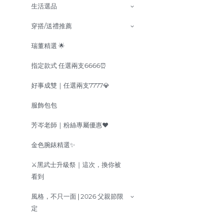
生活選品
穿搭/送禮推薦
瑞董精選 🌟
指定款式 任選兩支6666⏰
好事成雙｜任選兩支7777💎
服飾包包
芳岑老師｜粉絲專屬優惠❤️
金色腕錶精選✨
⚔️黑武士升級祭｜這次，換你被
看到
風格，不只一面 | 2026 父親節限
定