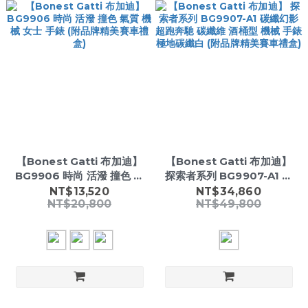
【Bonest Gatti 布加迪】
【Bonest Gatti 布加迪】
BG9906 時尚 活潑 撞色 氣
探索者系列 BG9907-A1 碳
質 機械 女士 手錶 (附品牌精
纖幻影 超跑奔馳 碳纖維 酒桶
NT$13,520
NT$34,860
NT$20,800
NT$49,800
美賽車禮盒)
型 機械 手錶 極地碳纖白 (附
品牌精美賽車禮盒)