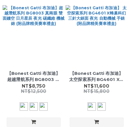
【Bonest Gatti 布加迪】
【Bonest Gatti 布加迪】
超越潛航系列 BG8003 真
太空探索系列 BG4601 X蜂
兩眼 雙面鏤空 日月星辰 夜光
巢科幻 三針大錶面 夜光 自動
NT$8,750
NT$11,600
NT$12,500
NT$15,800
碳纖維 機械錶 (附品牌精美
機械 手錶 (附品牌精美賽車
賽車禮盒)
禮盒)