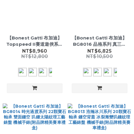
【Bonest Gatti 布加迪】
【Bonest Gatti 布加迪】
Topspeed II賽道遊俠系列
BG8016 品格系列 真三眼
BG5502 超跑奔馳 酒桶型
計時功能 夜光指針刻度
NT$8,960
NT$6,825
NT$12,800
NT$10,500
鏤空透視 機械 手錶 (附品牌
316L精鋼手錶(附品牌精美賽
精美賽車禮盒)
車禮盒)