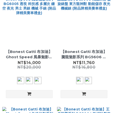
【Bonest Gatti 布加迪】
【Bonest Gatti 布加迪】
Ghost Speed 風暴魅影系
騰龍魅影系列 BG5606 飛
列 BG6005 透視 科技感 多
龍乘雲 盤旋錶盤 東方龍神獸
NT$14,000
NT$11,760
NT$20,000
NT$16,800
層次 鏤空 夜光 男士 男錶 機
動能儲存 夜光 機械錶 (附品
械 手錶 (附品牌精美賽車禮
牌精美賽車禮盒)
盒)