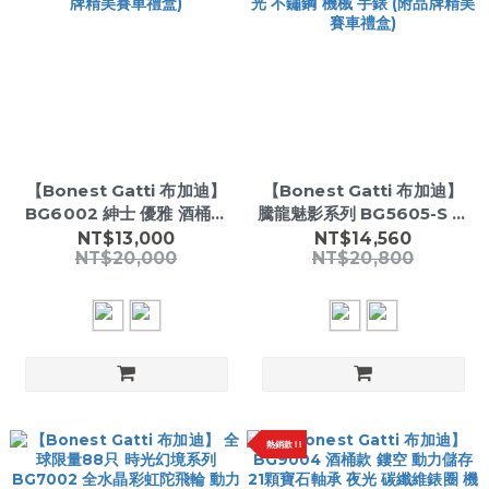
【Bonest Gatti 布加迪】
【Bonest Gatti 布加迪】
BG6002 紳士 優雅 酒桶型
騰龍魅影系列 BG5605-S 酒
藍寶石玻璃 男士 夜光 機械
桶款 晶鑽錶圈 動能儲存 立體
NT$13,000
NT$14,560
NT$20,000
NT$20,800
手錶 (附品牌精美賽車禮盒)
鏤空錶盤 夜光 不鏽鋼 機械
手錶 (附品牌精美賽車禮盒)
熱銷款 ❕ ❕