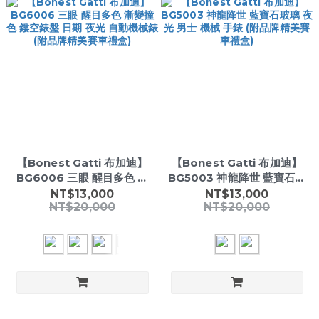
【Bonest Gatti 布加迪】
【Bonest Gatti 布加迪】
BG6006 三眼 醒目多色 漸
BG5003 神龍降世 藍寶石玻
變撞色 鏤空錶盤 日期 夜光
璃 夜光 男士 機械 手錶 (附品
NT$13,000
NT$13,000
NT$20,000
NT$20,000
自動機械錶 (附品牌精美賽車
牌精美賽車禮盒)
禮盒)