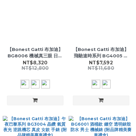
【Bonest Gatti 布加迪】
【Bonest Gatti 布加迪】
BG8006 機械真三眼 日月
飛馳速時系列 BG4005 雙
星辰 鏤空錶蓋 夜光指針刻度
面鏤空 夜光指針刻度 全自動
NT$8,320
NT$7,592
NT$12,800
NT$11,680
不鏽鋼手錶(附品牌精美賽車
機械 矽膠 手錶(附品牌精美
禮盒)
賽車禮盒)