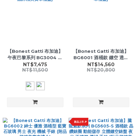
【Bonest Gatti 布加迪】
【Bonest Gatti 布加迪】
午夜巴黎系列 BG3004 晶
BG6001 酒桶款 鏤空 透明
鑽 氣質 夜光 逆跳機芯 真皮
錶殼 防水 男士 機械錶 (附品
NT$7,475
NT$14,560
NT$11,500
NT$20,800
女款 手錶 (附品牌精美賽車
牌精美賽車禮盒)
禮盒)
新品上市 🎉