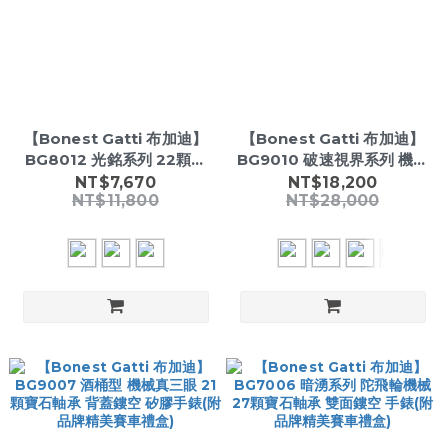
【Bonest Gatti 布加迪】
【Bonest Gatti 布加迪】
BG8012 光銘系列 22顆寶
BG9010 破速視界系列 機械
石軸承 鏤空背蓋 玑鏤紋理工
真三眼 碳纖維錶圈錶殼 手錶
NT$7,670
NT$18,200
NT$11,800
NT$28,000
藝錶盤 機械手錶(附品牌精美
(附品牌精美賽車禮盒)
賽車禮盒)