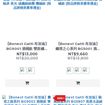
【Bonest Gatti 布加迪】
【Bonest Gatti 布加迪】
BG9001 酒桶款 雙面鏤空
鐵塔之心系列 BG5001 酒桶
繽紛 童趣 3D立體卡通錶盤
款 鏤空錶盤及背蓋 夜光指針
NT$13,000
NT$9,660
NT$20,000
NT$13,800
20顆寶石軸承 夜光 碳纖維
刻度錶盤 機械錶 (附品牌精
錶圈 機械錶 (附品牌精美賽
美賽車禮盒)
車禮盒)
熱銷款 ❕❕