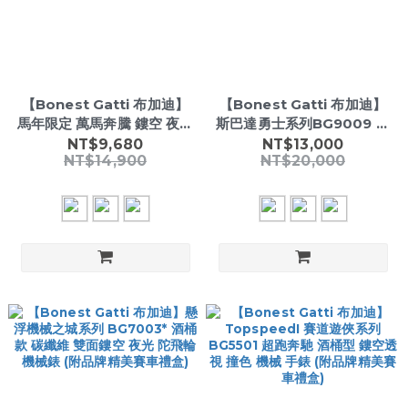
【Bonest Gatti 布加迪】
【Bonest Gatti 布加迪】
馬年限定 萬馬奔騰 鏤空 夜光
斯巴達勇士系列BG9009 酒
矽膠錶帶 機械錶 馬年機械錶
桶 碳纖維 鏤空 夜光 氟橡膠
NT$9,680
NT$13,000
NT$14,900
NT$20,000
酒桶
機械 手錶 (附品牌精美賽車
禮盒)