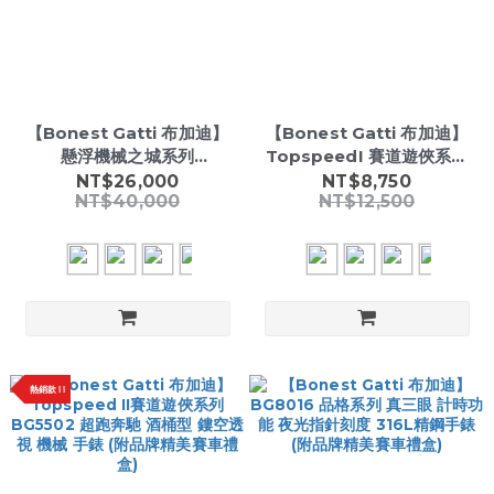
【Bonest Gatti 布加迪】
【Bonest Gatti 布加迪】
懸浮機械之城系列
TopspeedI 賽道遊俠系列
BG7003* 酒桶款 碳纖維 雙
BG5501 超跑奔馳 酒桶型 鏤
NT$26,000
NT$8,750
NT$40,000
NT$12,500
面鏤空 夜光 陀飛輪 機械錶
空透視 撞色 機械 手錶 (附品
(附品牌精美賽車禮盒)
牌精美賽車禮盒)
熱銷款 ❕ ❕