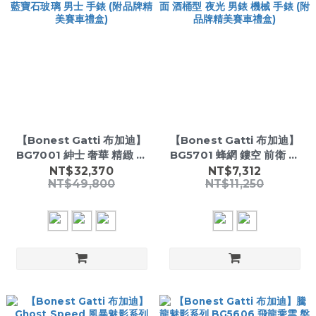
【Bonest Gatti 布加迪】
【Bonest Gatti 布加迪】
BG7001 紳士 奢華 精緻 陀
BG5701 蜂網 鏤空 前衛 藍
飛輪 藍寶石玻璃 男士 手錶
寶石錶面 酒桶型 夜光 男錶
NT$32,370
NT$7,312
NT$49,800
NT$11,250
(附品牌精美賽車禮盒)
機械 手錶 (附品牌精美賽車
禮盒)