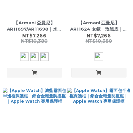
【Armani 亞曼尼】
【Armani 亞曼尼】
AR11697/AR11698｜水鬼
AR11624 女錶｜玫黑皮｜日
款｜太陽能機芯｜夜光指針
本機芯｜32mm方形錶殼｜
NT$7,266
NT$7,266
NT$10,380
NT$10,380
｜42mm男錶
真皮錶帶