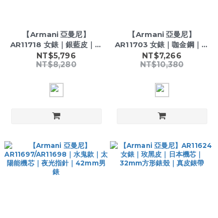
【Armani 亞曼尼】
【Armani 亞曼尼】
AR11718 女錶｜銀藍皮｜日
AR11703 女錶｜咖金鋼｜日
本機芯｜20mm晶鑽錶殼｜
本機芯｜28mm小錶徑｜不
NT$5,796
NT$7,266
NT$8,280
NT$10,380
真皮錶帶
鏽鋼鍊帶