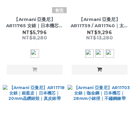
售完
【Armani 亞曼尼】
【Armani 亞曼尼】
AR11765 女錶｜日本機芯｜
AR11739 / AR11740｜太陽
珍珠母貝錶盤｜26mm方形
能機芯｜水鬼款｜日期顯示
NT$5,796
NT$9,296
NT$8,280
NT$13,280
錶殼｜真皮錶帶
｜真三眼計時｜43mm男錶