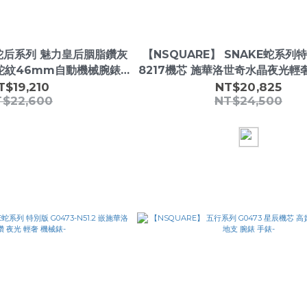
 蛇后系列 魅力皇后胭脂鑽灰
【NSQUARE】 SNAKE蛇系列
蛇紋46mm自動機械腕錶
8217機芯 施華洛世奇水晶夜光輕
L0471
虹黑 N51.8-
T$19,210
NT$20,825
T$22,600
NT$24,500