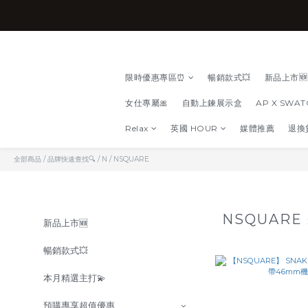
限時優惠專區⏰
暢銷款式💥
新品上市🆕
女仕專屬🎀
自動上鍊展示盒
AP X SWA
Relax
英國 HOUR
媒體推薦
退換
全部商品
/
品牌快速查找🔍
/
N
/
NSQUARE
NSQUARE
新品上市🆕
暢銷款式💥
本月精選主打💫
預購專享超值優惠