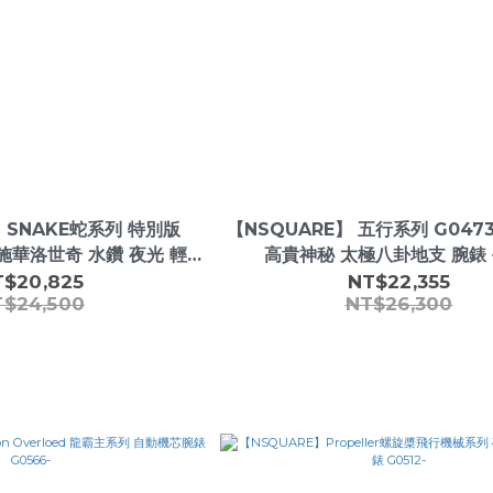
】SNAKE蛇系列 特別版
【NSQUARE】 五行系列 G047
 嵌施華洛世奇 水鑽 夜光 輕奢
高貴神秘 太極八卦地支 腕錶 
機械錶-
T$20,825
NT$22,355
T$24,500
NT$26,300