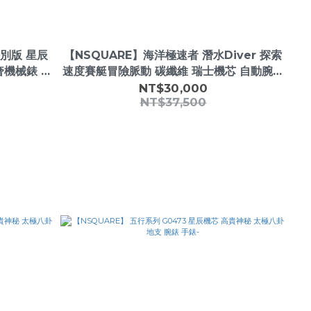
特別版 星辰
【NSQUARE】海洋極速者 潛水Diver 探索
奢機械錶 彩
速度賽艇冒險脈動 碳纖維 瑞士機芯 自動腕錶
蒼翠藍 G0475-
NT$30,000
NT$37,500