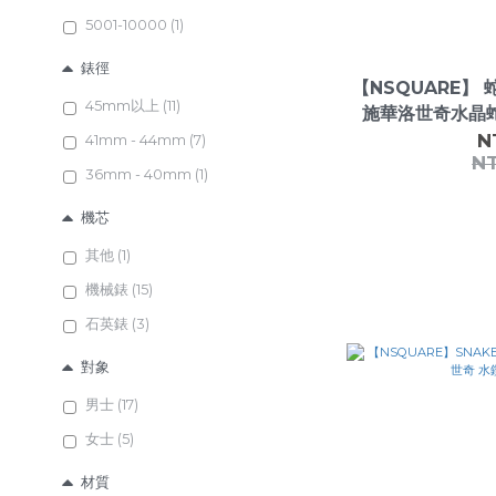
5001-10000 (1)
錶徑
【NSQUARE】
45mm以上 (11)
施華洛世奇水晶
N
41mm - 44mm (7)
N
36mm - 40mm (1)
機芯
其他 (1)
機械錶 (15)
石英錶 (3)
對象
男士 (17)
女士 (5)
材質