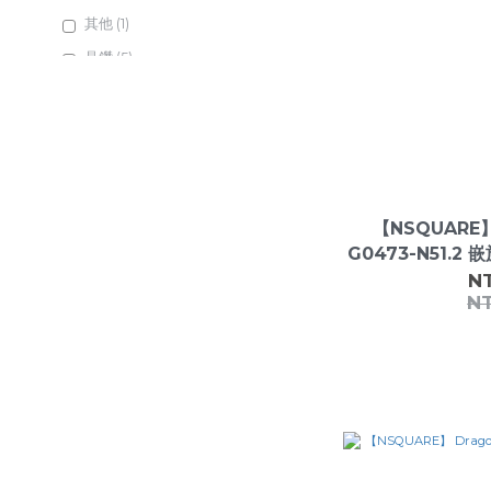
其他 (1)
晶鑽 (5)
異材質拼接 (4)
氟橡膠 (4)
橡膠 (7)
矽膠 (6)
【NSQUARE
不鏽鋼 (13)
G0473-N51.2
皮革 (10)
N
N
顏色
多色 (8)
藍色 (10)
綠色 (4)
橘色 (2)
紅色 (7)