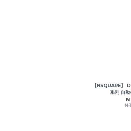
灰色 (1)
白色 (4)
黑色 (11)
玫瑰金 (8)
看更多
風格
氣質 (1)
商務 (1)
復古 (1)
【NSQUARE】 Dr
系列 自動
運動 (1)
N
時尚 (19)
N
功能
24小時制 (4)