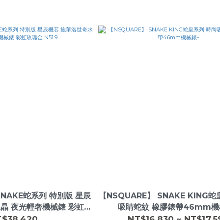
SNAKE蛇系列 特別版 星辰
【NSQUARE】 SNAKE KING
晶 夜光輕奢機械錶 彩虹玫
吸睛蛇紋 橡膠錶帶46mm機
金 N51.9
T$38,420
NT$16,830 ~ NT$17,5