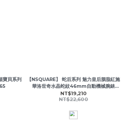
熊貓寶貝系列
【NSQUARE】 蛇后系列 魅力皇后胭脂紅施
65
華洛世奇水晶蛇紋46mm自動機械腕錶
L0471 -
NT$19,210
NT$22,600