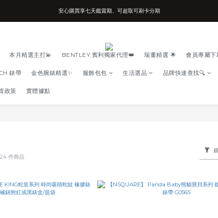
台南實體店面、兩年機芯保固、開立發票
台南實體店面、兩年機芯保固、開立發票
本月精選主打💫
BENTLEY 賓利獨家代理👑
瑞董精選 🌟
會員專屬下
TCH 錶帶
金色腕錶精選✨
服飾包包
生活選品
品牌快速查找🔍
貨政策
實體據點
24 件商品