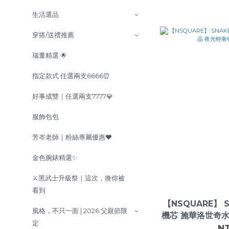
生活選品
穿搭/送禮推薦
瑞董精選 🌟
指定款式 任選兩支6666⏰
好事成雙｜任選兩支7777💎
服飾包包
芳岑老師｜粉絲專屬優惠❤️
金色腕錶精選✨
⚔️黑武士升級祭｜這次，換你被
看到
【NSQUARE】 
風格，不只一面 | 2026 父親節限
機芯 施華洛世奇水
定
瑰
N