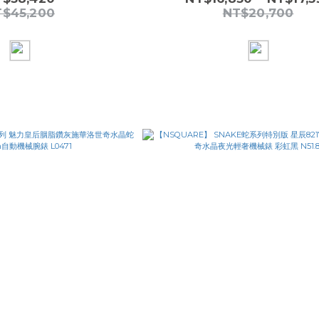
T$45,200
NT$20,700