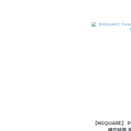
動力儲存 (1)
計時碼錶 (1)
夜光 (11)
日期顯示 (12)
【NSQUARE】 
鏤空錶盤 複