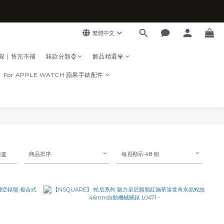
繁體中文
殺｜售完不補
錶款分類⌚
飾品精選💎
For APPLE WATCH 蘋果手錶配件
商品排序
每頁顯示 48 個
篩選