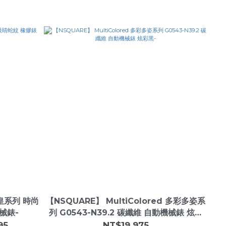
蛇皇系列 時尚
【NSQUARE】 MultiColored 多彩多姿系
械錶-
列 G0543-N39.2 碳纖維 自動機械錶 炫彩
黑-
95
NT$19,975