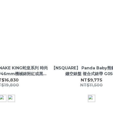
NAKE KING蛇皇系列 時尚
【NSQUARE】 Panda Baby
帶46mm機械錶附紅或黑錶
鏤空錶盤 複合式錶帶 G05
盒/提袋
T$16,830
NT$9,775
T$19,800
NT$11,500