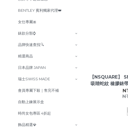
BENTLEY 賓利獨家代理👑
女仕專屬🎀
錶款分類⌚
品牌快速查找🔍
精選商品
日本品牌 JAPAN
【NSQUARE】 S
瑞士SWISS MADE
吸睛蛇紋 橡膠錶
N
會員專屬下殺｜售完不補
N
自動上鍊展示盒
時尚女包專區 4折起
飾品精選💎