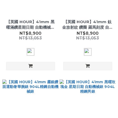
【英國 HOUR】41mm 黑
【英國 HOUR】41mm 鈦
曜滿鑽星期日期 自動機械錶
金放射紋 鑽圈 羅馬刻度 自動
904L精鋼 男錶
機械錶 904L精鋼 男錶
NT$8,900
NT$8,900
NT$13,053
NT$13,053