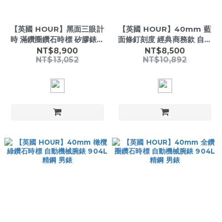
【英國 HOUR】黑面三眼計
【英國 HOUR】40mm 藍
時 滿鑽圈鑽石時標 矽膠錶帶
面條釘刻度 經典商務款 自動
自動機械腕錶 男錶
機械腕錶 904L精鋼 男錶
NT$8,900
NT$8,500
NT$13,052
NT$10,892