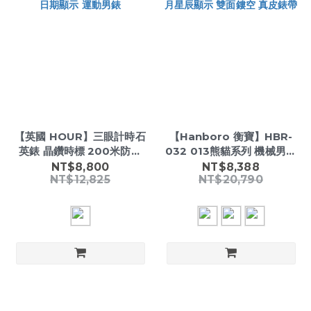
【英國 HOUR】三眼計時石
【Hanboro 衡寶】HBR-
英錶 晶鑽時標 200米防水
032 013熊貓系列 機械男錶
40mm 日期顯示 運動男錶
46mm 日月星辰顯示 雙面
NT$8,800
NT$8,388
NT$12,825
NT$20,790
鏤空 真皮錶帶