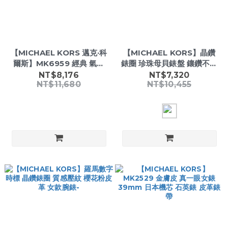
【MICHAEL KORS 邁克·科
【MICHAEL KORS】晶鑽
爾斯】MK6959 經典 氣質
錶圈 珍珠母貝錶盤 鑲鑽不鏽
晶鑽 日期 三眼 女款 石英 手
鋼 女款腕錶-
NT$8,176
NT$7,320
NT$11,680
NT$10,455
錶