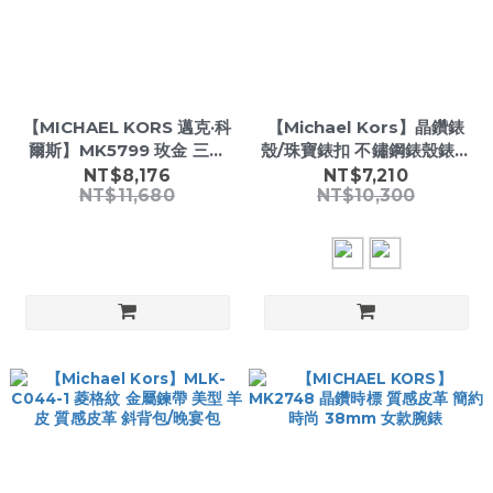
【MICHAEL KORS 邁克·科
【Michael Kors】晶鑽錶
爾斯】MK5799 玫金 三眼
殼/珠寶錶扣 不鏽鋼錶殼錶鍊
計時 羅馬數字 日期顯示 不鏽
女錶
NT$8,176
NT$7,210
NT$11,680
NT$10,300
鋼 石英 女錶