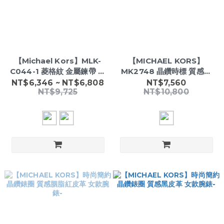
【Michael Kors】MLK-
【MICHAEL KORS】
C044-1 菱格紋 金屬鍊帶 美
MK2748 晶鑽時標 質感皮
型 羊皮 質感皮革 斜背包/晚
革 簡約時尚 38mm 女款腕
NT$6,346 ~ NT$6,808
NT$7,560
NT$9,725
NT$10,800
宴包
錶