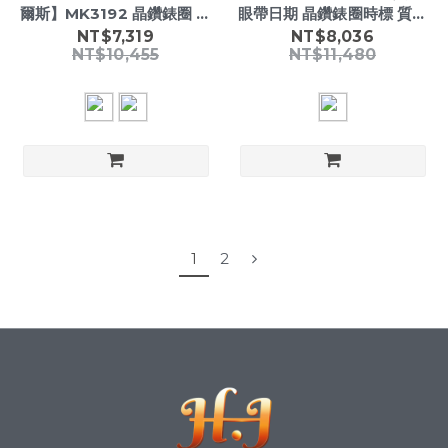
爾斯】MK3192 晶鑽錶圈 名
眼帶日期 晶鑽錶圈時標 質感
媛 璀璨 時尚 不鏽鋼 女款 石
黑皮革 女款夜光腕錶
NT$7,319
NT$8,036
NT$10,455
NT$11,480
英錶
1
2