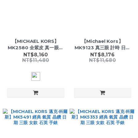
【MICHAEL KORS】
【Michael Kors】
MK2580 全紫皮 真一眼女
MK9123 真三眼 計時 日期
錶 39mm 日本機芯 石英錶
顯示 玫瑰金 不鏽鋼 夜光 都
NT$8,160
NT$8,176
NT$11,480
NT$11,680
皮革錶帶
會 石英錶