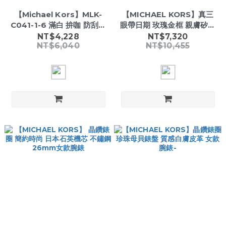
【Michael Kors】MLK-
【MICHAEL KORS】真三
C041-1-6 滿白 拚咖 防刮皮
眼帶日期 玫瑰金框 親膚矽膠
革 鏈條斜背包/小方包
夜光腕錶-
NT$4,228
NT$7,320
NT$6,040
NT$10,455