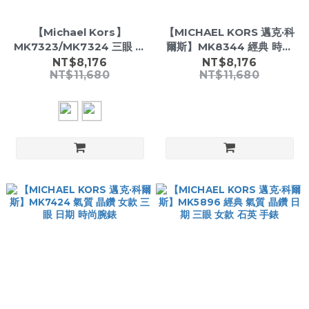
【Michael Kors】
【MICHAEL KORS 邁克·科
MK7323/MK7324 三眼 計
爾斯】MK8344 經典 時尚
時 日期顯示 夜光指針 不鏽鋼
三眼 日期 石英 手錶
NT$8,176
NT$8,176
NT$11,680
NT$11,680
時尚 女錶