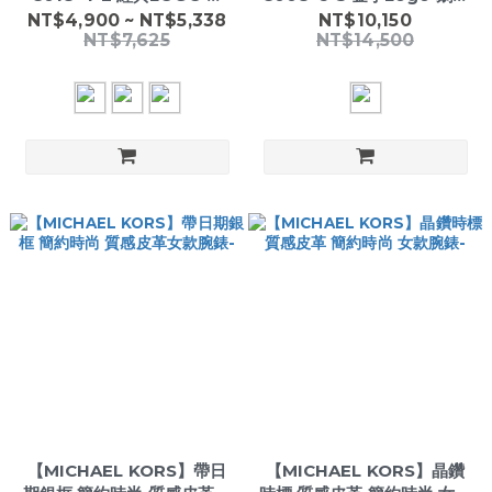
紋/素面 防刮皮革 斜背 鍊條
石紋 皮革 前拉鍊袋 金鏈 肩
NT$4,900 ~ NT$5,338
NT$10,150
NT$7,625
NT$14,500
包 貝殼包
背包 黑荔枝紋 中托特包
【MICHAEL KORS】帶日
【MICHAEL KORS】晶鑽