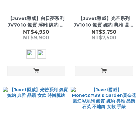
【Juvet爵威】白日夢系列
【Juvet爵威】光芒系列
JV7018 氣質 浮雕 婉約 典
JV1010 氣質 婉約 典雅 晶鑽
雅 晶鑽 石英 真皮 女款 手錶
時尚 女款 手錶
NT$4,950
NT$3,750
NT$9,900
NT$7,500