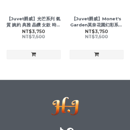
【Juvet爵威】光芒系列 氣
【Juvet爵威】Monet's
質 婉約 典雅 晶鑽 女款 時尚
Garden莫奈花園幻彩系列
腕錶
氣質 婉約 典雅 晶鑽 石英 不
NT$3,750
NT$3,750
NT$7,500
NT$7,500
鏽鋼 女款 手錶