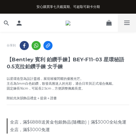
安心購買享七天鑑賞期、可超取可刷卡分期
台南實體店面、兩年機芯保固、開立發票
台南實體店面、兩年機芯保固、開立發票
分享到
【Bentley 賓利 鉑鑽手鍊】BEY-F11-03 星環秘語
0.5克拉鉑鑽手鍊 女手鍊
以星環造型為設計靈感，展現璀璨閃耀的優雅光芒。
主石為5mm白色鉑鑽，散發高雅迷人的光彩，適合日常與正式場合佩戴。
固定鍊長16cm，可延長2.5cm，方便調整佩戴長度。
附鉑光灰韻飾品禮盒＋提袋＋證書
全店，滿$6888送黃金包銀飾品(隨機款)｜滿$3000全站免運
全店，滿$3000免運