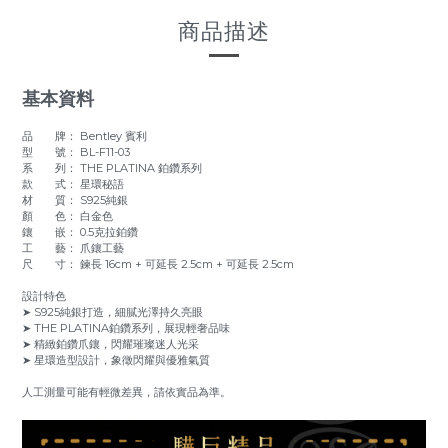
商品描述
基本資料
品 牌： Bentley 賓利
型 號： BL-F11-03
系 列： THE PLATINA 鉑鑽系列
款 式： 星環秘語
材 質： S925純銀
顏 色： 白金色
鑲 嵌： 0.5克拉鉑鑽
工 藝： 爪鑲工藝
尺 寸： 鍊長 16cm + 可延長 2.5cm + 可延長 2.5cm
設計特色
➤ S925純銀打造，細膩光澤持久亮眼
➤ THE PLATINA鉑鑽系列，展現輕奢品味
➤ 精緻鉑鑽爪鑲，閃耀璀璨迷人光采
➤ 星環造型設計，象徵閃耀與優雅氣質
人工測量可能有輕微差異，請依實品為準。