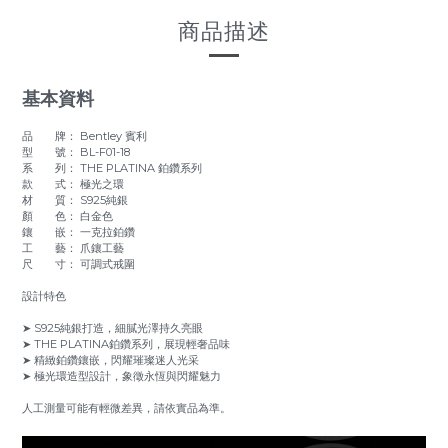
商品描述
基本資料
品 牌： Bentley 賓利
型 號： BL-F01-18
系 列： THE PLATINA 鉑鑽系列
款 式： 極光之環
材 質： S925純銀
顏 色： 白金色
鑲 嵌： 一克拉鉑鑽
工 藝： 爪鑲工藝
尺 寸： 可調式戒圍
設計特色
➤ S925純銀打造，細膩光澤持久亮眼
➤ THE PLATINA鉑鑽系列，展現輕奢品味
➤ 精緻鉑鑽鑲嵌，閃耀璀璨迷人光采
➤ 極光環造型設計，象徵永恆與閃耀魅力
人工測量可能有輕微差異，請依實品為準。