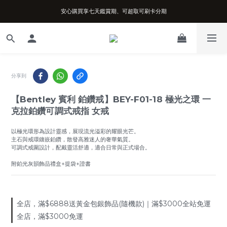
安心購買享七天鑑賞期、可超取可刷卡分期
台南實體店面、兩年機芯保固、開立發票
台南實體店面、兩年機芯保固、開立發票
分享到
【Bentley 賓利 鉑鑽戒】BEY-F01-18 極光之環 一
克拉鉑鑽可調式戒指 女戒
以極光環形為設計靈感，展現流光溢彩的耀眼光芒。
主石與戒環鑲嵌鉑鑽，散發高雅迷人的奢華氣質。
可調式戒圍設計，配戴靈活舒適，適合日常與正式場合。
附鉑光灰韻飾品禮盒+提袋+證書
全店，滿$6888送黃金包銀飾品(隨機款)｜滿$3000全站免運
全店，滿$3000免運