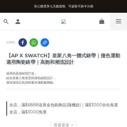
安心購買享七天鑑賞期、可超取可刷卡分期
台南實體店面、兩年機芯保固、開立發票
台南實體店面、兩年機芯保固、開立發票
分享到
【AP X SWATCH】皇家八角一體式錶帶｜撞色運動
適用陶瓷錶帶｜高飽和潮流設計
採用高質感材質打造，
結合皇家八角造型與撞色細節設計，
展現潮流玩色與輕量舒適配戴體驗。
全店，滿$6888送黃金包銀飾品(隨機款)｜滿$3000全站免運
全店，滿$3000免運
查看更多