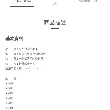
式
商品描述
基本資料
品 牌：AP X SWATCH
型 號：皇家八角撞色適用陶瓷
錶 帶：一體式適用陶瓷鍊帶
錶 扣：折疊式安全扣
適用手圍：約 14 cm－22 cm
配 色：
➤ 藍橙
➤ 酒紅
➤ 純白
➤ 黑白
➤ 草綠
➤ 白橙