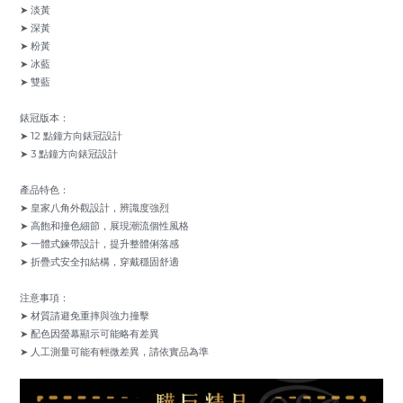
➤ 淡黃
➤ 深黃
➤ 粉黃
➤ 冰藍
➤ 雙藍
錶冠版本：
➤ 12 點鐘方向錶冠設計
➤ 3 點鐘方向錶冠設計
產品特色：
➤ 皇家八角外觀設計，辨識度強烈
➤ 高飽和撞色細節，展現潮流個性風格
➤ 一體式鍊帶設計，提升整體俐落感
➤ 折疊式安全扣結構，穿戴穩固舒適
注意事項：
➤ 材質請避免重摔與強力撞擊
➤ 配色因螢幕顯示可能略有差異
➤ 人工測量可能有輕微差異，請依實品為準