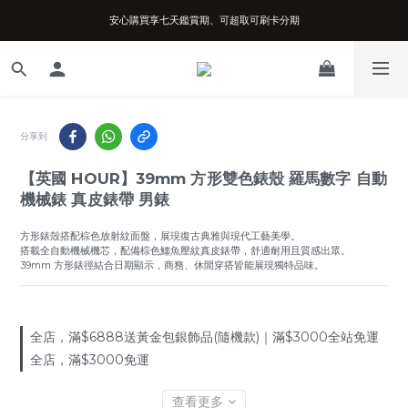
安心購買享七天鑑賞期、可超取可刷卡分期
台南實體店面、兩年機芯保固、開立發票
台南實體店面、兩年機芯保固、開立發票
分享到
【英國 HOUR】39mm 方形雙色錶殼 羅馬數字 自動
機械錶 真皮錶帶 男錶
方形錶殼搭配棕色放射紋面盤，展現復古典雅與現代工藝美學。
搭載全自動機械機芯，配備棕色鱷魚壓紋真皮錶帶，舒適耐用且質感出眾。
39mm 方形錶徑結合日期顯示，商務、休閒穿搭皆能展現獨特品味。
全店，滿$6888送黃金包銀飾品(隨機款)｜滿$3000全站免運
全店，滿$3000免運
查看更多