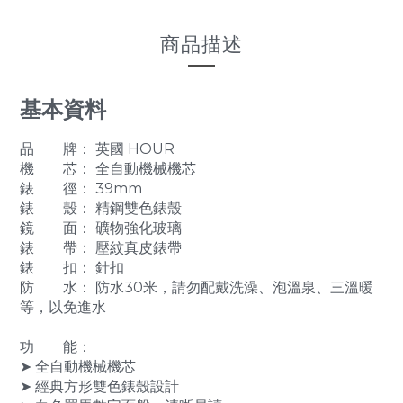
商品描述
基本資料
品 牌： 英國 HOUR
機 芯： 全自動機械機芯
錶 徑： 39mm
錶 殼： 精鋼雙色錶殼
鏡 面： 礦物強化玻璃
錶 帶： 壓紋真皮錶帶
錶 扣： 針扣
防 水： 防水30米，請勿配戴洗澡、泡溫泉、三溫暖
等，以免進水
功 能：
➤ 全自動機械機芯
➤ 經典方形雙色錶殼設計