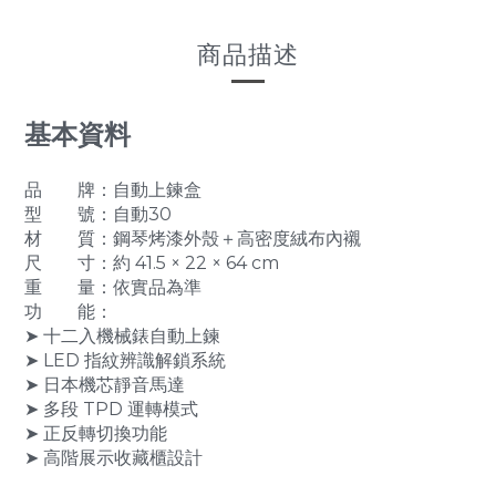
商品描述
基本資料
品 牌：自動上鍊盒
型 號：自動30
材 質：鋼琴烤漆外殼＋高密度絨布內襯
尺 寸：約 41.5 × 22 × 64 cm
重 量：依實品為準
功 能：
➤ 十二入機械錶自動上鍊
➤ LED 指紋辨識解鎖系統
➤ 日本機芯靜音馬達
➤ 多段 TPD 運轉模式
➤ 正反轉切換功能
➤ 高階展示收藏櫃設計