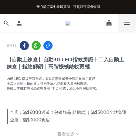
安心購買享七天鑑賞期、可超取可刷卡分期
台南實體店面、兩年機芯保固、開立發票
台南實體店面、兩年機芯保固、開立發票
分享到
【自動上鍊盒】自動30 LED指紋辨識十二入自動上
鍊盒｜指紋解鎖｜高階機械錶收藏櫃
內建 LED 指紋辨識系統，兼具高階收藏安全與科技展示質感。
十二入自動上鍊配置，可同步展示與保養大量機械腕錶。
搭載日本機芯靜音馬達與多段 TPD 模式，滿足不同腕錶需求。
全店，滿$6888送黃金包銀飾品(隨機款)｜滿$3000全站免運
全店，滿$3000免運
查看更多