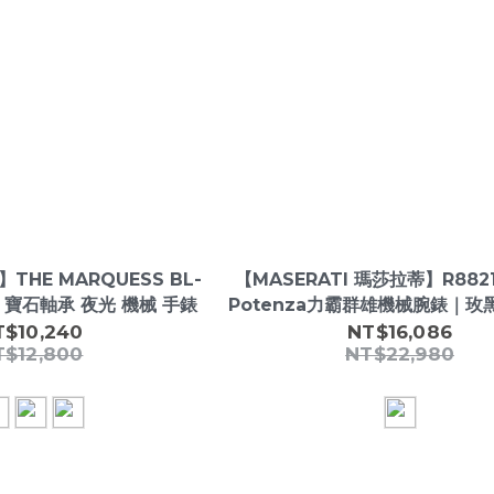
HE MARQUESS BL-
【MASERATI 瑪莎拉蒂】R8821
 寶石軸承 夜光 機械 手錶
Potenza力霸群雄機械腕錶｜玫
空設計・100米防水
T$10,240
NT$16,086
T$12,800
NT$22,980