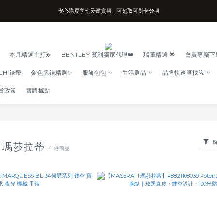
安心購買享七天鑑賞期、可超取可刷卡分期
台南實體店面、兩年機芯保固、開立發票
台南實體店面、兩年機芯保固、開立發票
本月精選主打💫
BENTLEY 賓利獨家代理👑
瑞董精選 🌟
會員專屬下
TCH 錶帶
金色腕錶精選✨
服飾包包
生活選品
品牌快速查找🔍
貨政策
實體據點
I 瑪莎拉蒂
4 件商品