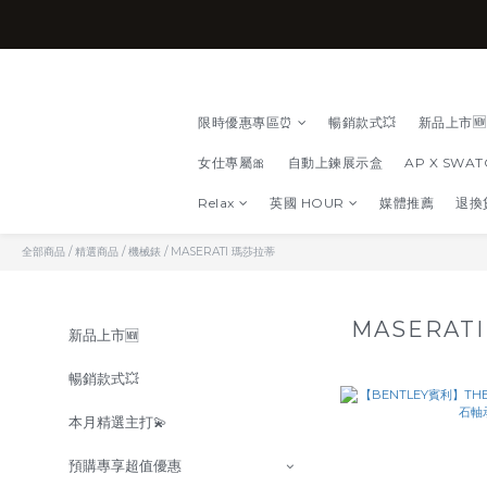
限時優惠專區⏰
暢銷款式💥
新品上市🆕
女仕專屬🎀
自動上鍊展示盒
AP X SWA
Relax
英國 HOUR
媒體推薦
退換
全部商品
/
精選商品
/
機械錶
/
MASERATI 瑪莎拉蒂
MASERAT
新品上市🆕
暢銷款式💥
本月精選主打💫
預購專享超值優惠