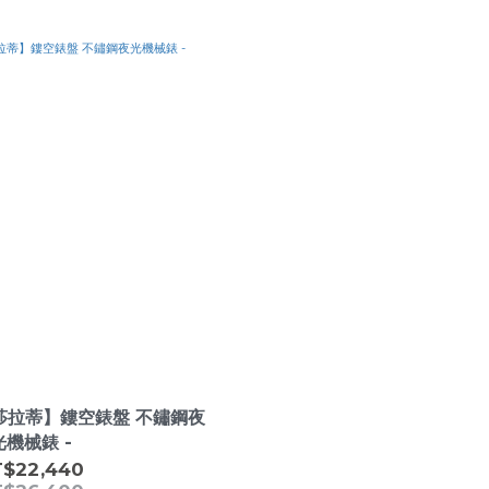
 瑪莎拉蒂】鏤空錶盤 不鏽鋼夜
光機械錶 -
$22,440