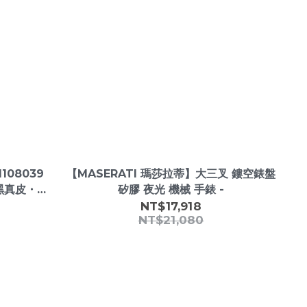
108039
【MASERATI 瑪莎拉蒂】大三叉 鏤空錶盤
黑真皮・鏤
矽膠 夜光 機械 手錶 -
NT$17,918
NT$21,080