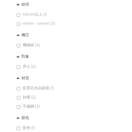
錶徑
45mm以上 (1)
41mm - 44mm (3)
機芯
機械錶 (4)
對象
男士 (4)
材質
藍寶石水晶鏡面 (1)
矽膠 (2)
不鏽鋼 (3)
顏色
藍色 (1)