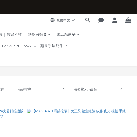
繁體中文
殺｜售完不補
錶款分類⌚
飾品精選💎
For APPLE WATCH 蘋果手錶配件
商品排序
每頁顯示 48 個
篩選