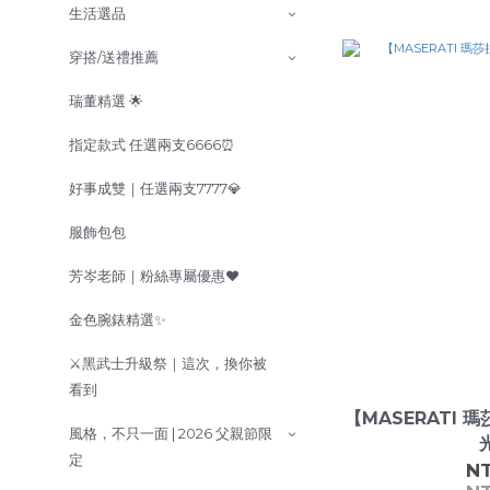
生活選品
穿搭/送禮推薦
瑞董精選 🌟
指定款式 任選兩支6666⏰
好事成雙｜任選兩支7777💎
服飾包包
芳岑老師｜粉絲專屬優惠❤️
金色腕錶精選✨
⚔️黑武士升級祭｜這次，換你被
看到
【MASERATI
風格，不只一面 | 2026 父親節限
定
NT