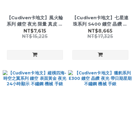
【Cudiven卡地文】風火輪
【Cudiven卡地文】七星連
系列 鏤空 夜光 限量 真皮 時
珠系列 S400 鏤空 晶鑽 名
尚腕錶
畫錶盤 夜光 真皮 機械 女款
NT$7,615
NT$8,665
NT$15,225
NT$17,325
手錶