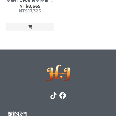
空系列 C906 鏤空 晶鑽 夜
光 真皮手錶
NT$8,665
NT$17,325
關於我們