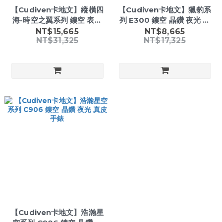
【Cudiven卡地文】縱橫四
【Cudiven卡地文】獵豹系
海-時空之翼系列 鏤空 表面
列 E300 鏤空 晶鑽 夜光 帶
黃金 夜光 24小時顯示 不鏽
日期星期 不鏽鋼 機械 手錶
NT$15,665
NT$8,665
NT$31,325
NT$17,325
鋼 機械 手錶
【Cudiven卡地文】浩瀚星