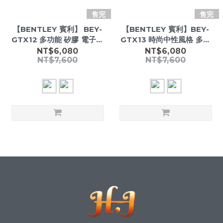
售完
售完
【BENTLEY 賓利】 BEY-
【BENTLEY 賓利】BEY-
GTX12 多功能 矽膠 電子錶
GTX13 時尚中性風格 多語
手錶 附快拆錶帶(電話/運動/
言支援 運動健康紀錄 藍芽助
NT$6,080
NT$6,080
NT$7,600
NT$7,600
心律/血氧/血壓/睡眠) -
手 硅膠 電子錶 手錶 -