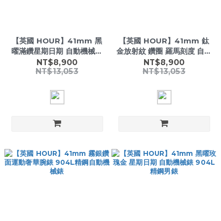
【英國 HOUR】41mm 黑
【英國 HOUR】41mm 鈦
曜滿鑽星期日期 自動機械錶
金放射紋 鑽圈 羅馬刻度 自動
904L精鋼 男錶
機械錶 904L精鋼 男錶
NT$8,900
NT$8,900
NT$13,053
NT$13,053