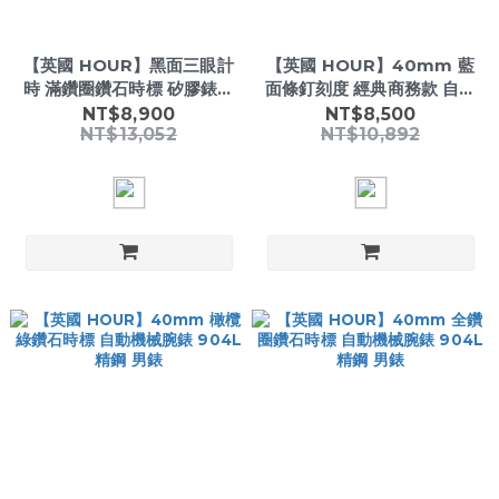
【英國 HOUR】黑面三眼計
【英國 HOUR】40mm 藍
時 滿鑽圈鑽石時標 矽膠錶帶
面條釘刻度 經典商務款 自動
自動機械腕錶 男錶
機械腕錶 904L精鋼 男錶
NT$8,900
NT$8,500
NT$13,052
NT$10,892