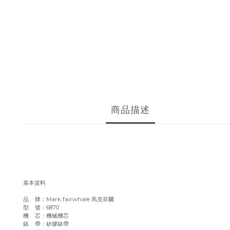
商品描述
基本資料
品 牌：Mark fairwhale 馬克菲爾
型 號：6870
機 芯：機械機芯
錶 帶：矽膠錶帶