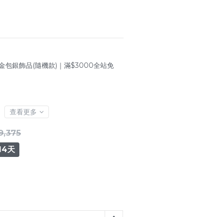
金包銀飾品(隨機款)｜滿$3000全站免
查看更多
9,375
14天