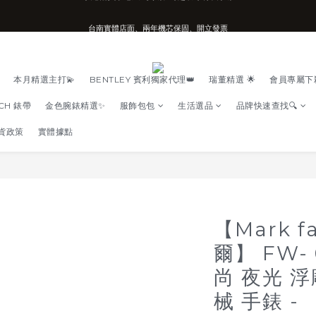
台南實體店面、兩年機芯保固、開立發票
台南實體店面、兩年機芯保固、開立發票
安心購買享七天鑑賞期、可超取可刷卡分期
台南實體店面、兩年機芯保固、開立發票
本月精選主打💫
BENTLEY 賓利獨家代理👑
瑞董精選 🌟
會員專屬下
TCH 錶帶
金色腕錶精選✨
服飾包包
生活選品
品牌快速查找🔍
貨政策
實體據點
【Mark f
爾】 FW- 
尚 夜光 
械 手錶 -