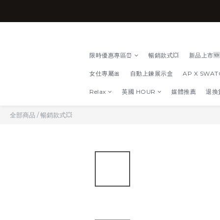
限時優惠專區⏰
暢銷款式💥
新品上市🆕
女仕專屬🎀
自動上鍊展示盒
AP X SWA
Relax
英國 HOUR
媒體推薦
退換
全部商品
/
暢銷款式💥