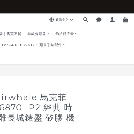
繁體中文
殺｜售完不補
錶款分類⌚
飾品精選💎
For APPLE WATCH 蘋果手錶配件
立即購買
airwhale 馬克菲
6870- P2 經典 時
浮雕長城錶盤 矽膠 機