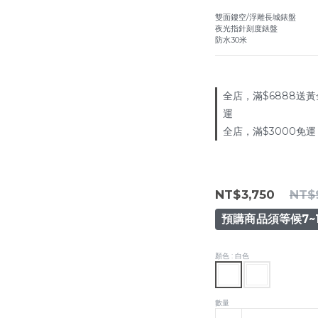
雙面鏤空/浮雕長城錶盤
夜光指針刻度錶盤
防水30米
全店，滿$6888送黃
運
全店，滿$3000免運
NT$3,750
NT$
預購商品須等候7~
顏色
: 白色
數量