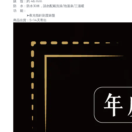
錶 殼：約 46 mm
防 水：防水30米，請勿配戴洗澡/泡溫泉/三溫暖
功 能：
➤夜光指針刻度錶盤
商品出貨：5~14天寄出