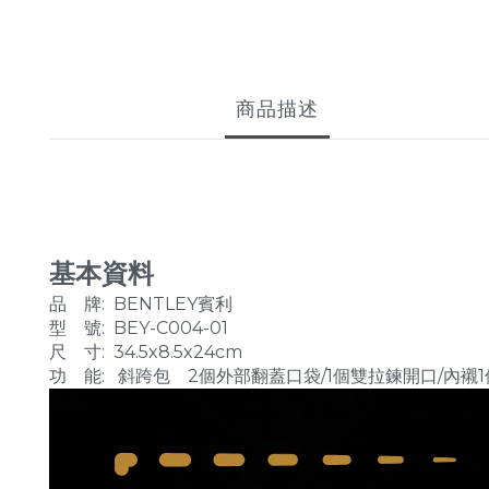
商品描述
基本資料
品 牌: BENTLEY賓利
型 號: BEY-C004-01
尺 寸: 34.5x8.5x24cm
功 能: 斜跨包 2個外部翻蓋口袋/
1個雙拉鍊開口/
內襯