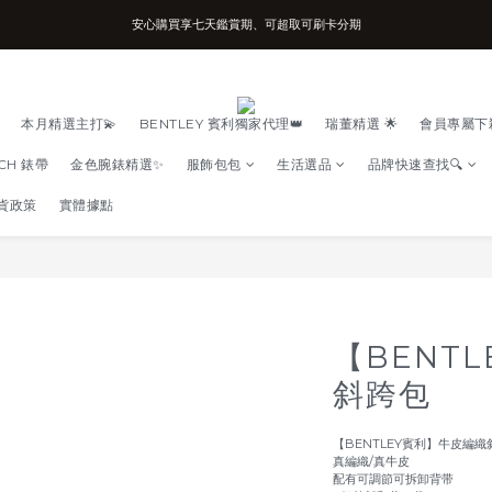
安心購買享七天鑑賞期、可超取可刷卡分期
台南實體店面、兩年機芯保固、開立發票
台南實體店面、兩年機芯保固、開立發票
本月精選主打💫
BENTLEY 賓利獨家代理👑
瑞董精選 🌟
會員專屬下
TCH 錶帶
金色腕錶精選✨
服飾包包
生活選品
品牌快速查找🔍
貨政策
實體據點
【BENT
斜跨包
【BENTLEY賓利】牛皮編織
真編織/真牛皮
配有可調節可拆卸背带