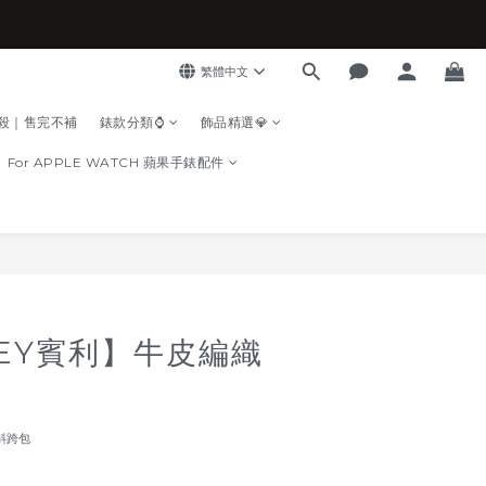
繁體中文
殺｜售完不補
錶款分類⌚
飾品精選💎
For APPLE WATCH 蘋果手錶配件
立即購買
LEY賓利】牛皮編織
斜跨包