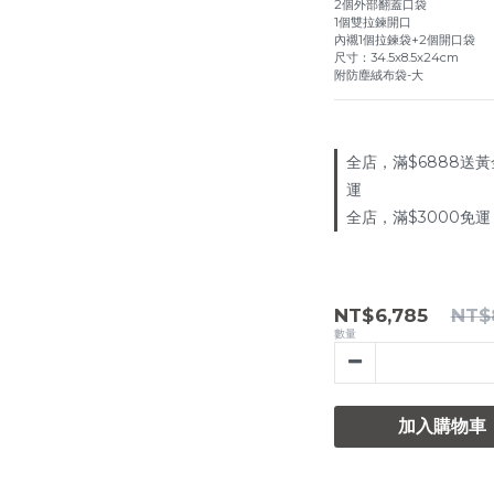
2個外部翻蓋口袋
1個雙拉鍊開口
內襯1個拉鍊袋+2個開口袋
尺寸：34.5x8.5x24cm
附防塵絨布袋-大
全店，滿$6888送黃
運
全店，滿$3000免運
NT$6,785
NT$
數量
加入購物車