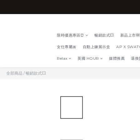
限時優惠專區⏰
暢銷款式💥
新品上市🆕
女仕專屬🎀
自動上鍊展示盒
AP X SWA
Relax
英國 HOUR
媒體推薦
退換
全部商品
/
暢銷款式💥