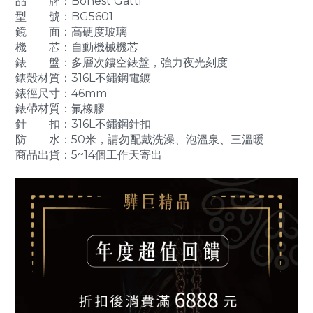
品 牌：Bonest Gatti
型 號：BG5601
鏡 面：高硬度玻璃
機 芯：自動機械機芯
錶 盤：多層次鏤空錶盤，強力夜光刻度
錶殼材質：316L不鏽鋼電鍍
錶徑尺寸：46mm
錶帶材質：氟橡膠
針 扣：316L不鏽鋼針扣
防 水：50米，請勿配戴洗澡、泡溫泉、三溫暖
商品出貨：5~14個工作天寄出