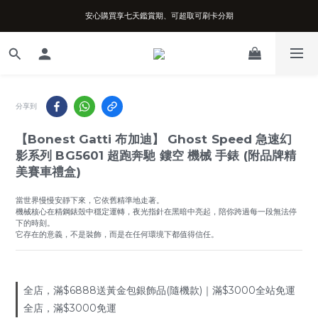
安心購買享七天鑑賞期、可超取可刷卡分期
台南實體店面、兩年機芯保固、開立發票
台南實體店面、兩年機芯保固、開立發票
分享到
【Bonest Gatti 布加迪】 Ghost Speed 急速幻
影系列 BG5601 超跑奔馳 鏤空 機械 手錶 (附品牌精
美賽車禮盒)
當世界慢慢安靜下來，它依舊精準地走著。
機械核心在精鋼錶殼中穩定運轉，夜光指針在黑暗中亮起，陪你跨過每一段無法停
下的時刻。
它存在的意義，不是裝飾，而是在任何環境下都值得信任。
全店，滿$6888送黃金包銀飾品(隨機款)｜滿$3000全站免運
全店，滿$3000免運