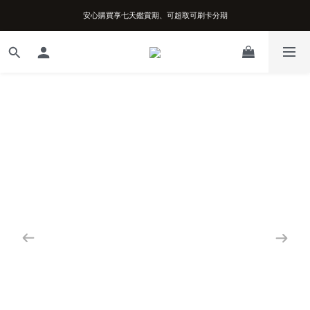
安心購買享七天鑑賞期、可超取可刷卡分期
台南實體店面、兩年機芯保固、開立發票
台南實體店面、兩年機芯保固、開立發票