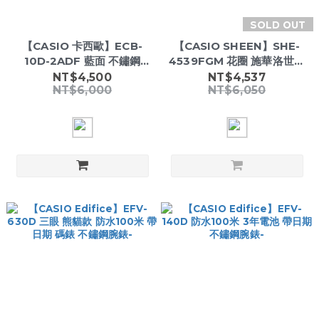
SOLD OUT
【CASIO 卡西歐】ECB-
【CASIO SHEEN】SHE-
10D-2ADF 藍面 不鏽鋼
4539FGM 花圈 施華洛世奇
43mm 藍牙賽車計時錶
水鑽時標 帶日期 2年電池 米
NT$4,500
NT$4,537
NT$6,000
NT$6,050
蘭不鏽鋼腕錶-