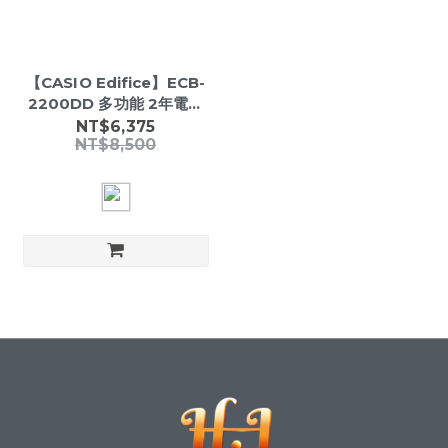
【CASIO Edifice】ECB-
2200DD 多功能 2年電池
防水100米 自動日曆 鬧鈴 藍
NT$6,375
NT$8,500
芽 光動能 節電功能 碳不鏽鋼
錶殼 雙LED燈光 夜光電子
錶-