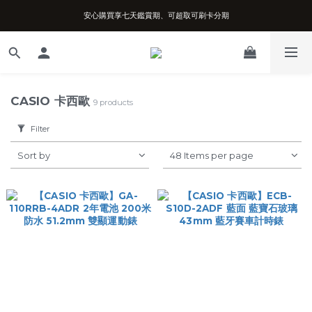
安心購買享七天鑑賞期、可超取可刷卡分期
台南實體店面、兩年機芯保固、開立發票
台南實體店面、兩年機芯保固、開立發票
CASIO 卡西歐
9 products
Filter
Sort by
48 Items per page