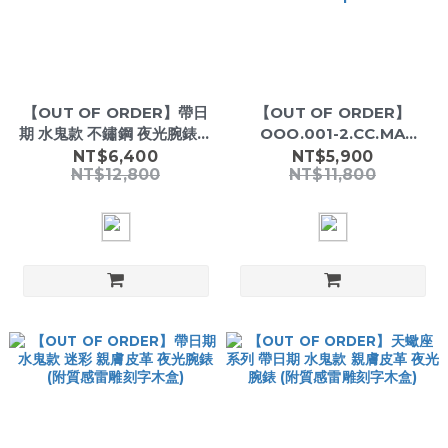
【OUT OF ORDER】帶日
【OUT OF ORDER】
期 水鬼款 不鏽鋼 夜光腕錶銀
OOO.001-2.CC.MA
藍鋼 (附質感雷雕刻字木盒)
Italian Diver Watch｜
NT$6,400
NT$5,900
NT$12,800
NT$11,800
Luminous Markers・
Date Display・
Unidirectional Bezel・
100M Water
Resistant・Leather
Strap