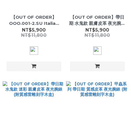
【OUT OF ORDER】
【OUT OF ORDER】帶日
OOO.001-2.SU Italian
期 水鬼款 親膚皮革 夜光腕錶
Diver Watch｜Luminous
(附質感雷雕刻字木盒)
NT$5,900
NT$5,900
NT$11,800
NT$11,800
Markers・Date
Display・Unidirectional
Bezel・100M Water
Resistant・Leather
Strap