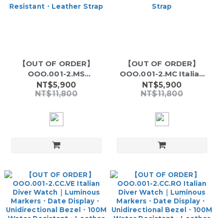
【OUT OF ORDER】
【OUT OF ORDER】
OOO.001-2.MS
OOO.001-2.MC Italian
Scorpione Series Italian
Diver Watch｜Luminous
NT$5,900
NT$5,900
NT$11,800
NT$11,800
Diver｜Luminous
Markers・Date
Markers・Date
Display・Unidirectional
Display・Unidirectional
Bezel・100M Water
Bezel・100M Water
Resistant・Leather
Resistant・Leather
Strap
Strap