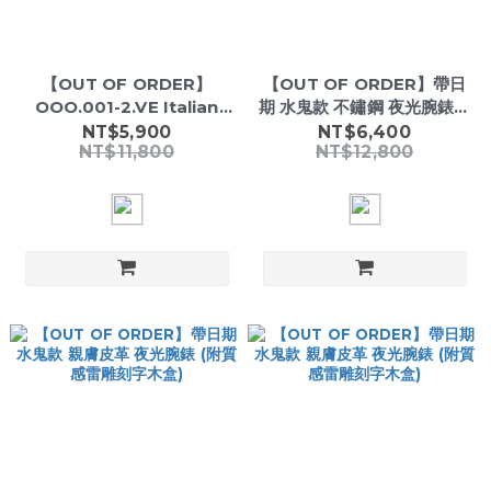
【OUT OF ORDER】
【OUT OF ORDER】帶日
OOO.001-2.VE Italian
期 水鬼款 不鏽鋼 夜光腕錶銀
Diver Watch｜Luminous
藍鋼 (附質感雷雕刻字木盒)
NT$5,900
NT$6,400
NT$11,800
NT$12,800
Markers・Date
Display・Unidirectional
Bezel・100M Water
Resistant・Leather
Strap