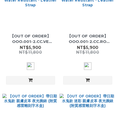
【OUT OF ORDER】
【OUT OF ORDER】
OOO.001-2.CC.VE
OOO.001-2.CC.RO
Italian Diver Watch｜
Italian Diver Watch｜
NT$5,900
NT$5,900
NT$11,800
NT$11,800
Luminous Markers・
Luminous Markers・
Date Display・
Date Display・
Unidirectional Bezel・
Unidirectional Bezel・
100M Water
100M Water
Resistant・Leather
Resistant・Leather
Strap
Strap