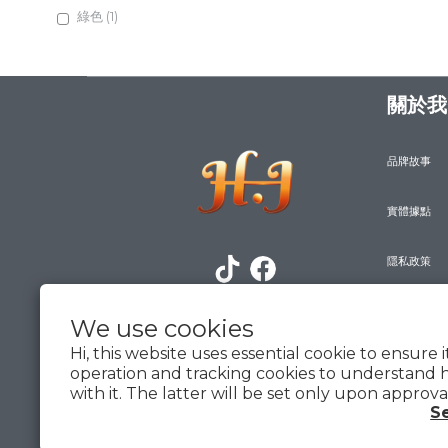
綠色 (1)
黃色 (1)
橘色 (2)
關於我
紅色 (1)
白色 (2)
品牌故事
Show more
實體據點
風格
運動 (2)
隱私政策
時尚 (1)
防詐騙宣導
We use cookies
功能
Hi, this website uses essential cookie to ensure 
雙時區顯示 (2)
operation and tracking cookies to understand 
雙顯 (2)
with it. The latter will be set only upon approva
S
24小時制 (1)