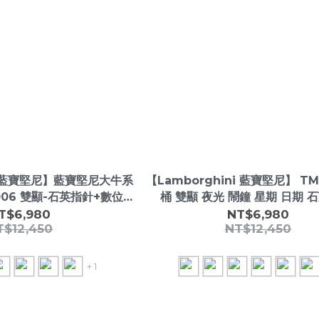
ini藍寶堅尼】藍寶堅尼大牛系
【Lamborghini 藍寶堅尼】 TM
006 雙顯-石英指針+數位顯
桶 雙顯 夜光 鬧鐘 星期 日期 
 石英 手錶
T$6,980
NT$6,980
T$12,450
NT$12,450
+ 1