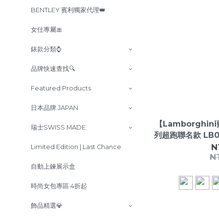
BENTLEY 賓利獨家代理👑
女仕專屬🎀
錶款分類⌚
品牌快速查找🔍
Featured Products
日本品牌 JAPAN
【Lamborgh
瑞士SWISS MADE
列超跑聯名款 LB
示
N
Limited Edition | Last Chance
N
自動上鍊展示盒
時尚女包專區 4折起
飾品精選💎