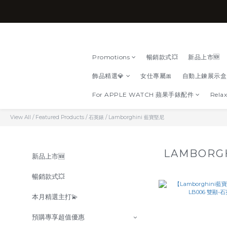
Promotions
暢銷款式💥
新品上市🆕
飾品精選💎
女仕專屬🎀
自動上鍊展示盒
For APPLE WATCH 蘋果手錶配件
Relax
View All
/
Featured Products
/
石英錶
/
Lamborghini 藍寶堅尼
LAMBORG
新品上市🆕
暢銷款式💥
本月精選主打💫
預購專享超值優惠