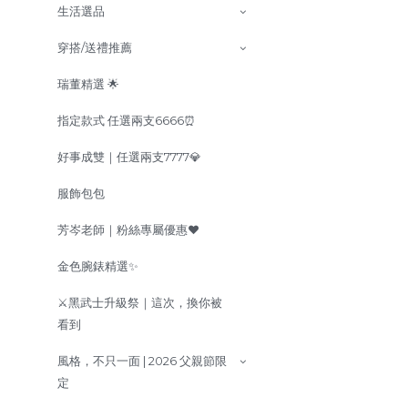
生活選品
穿搭/送禮推薦
瑞董精選 🌟
指定款式 任選兩支6666⏰
好事成雙｜任選兩支7777💎
服飾包包
芳岑老師｜粉絲專屬優惠❤️
金色腕錶精選✨
⚔️黑武士升級祭｜這次，換你被
看到
風格，不只一面 | 2026 父親節限
定