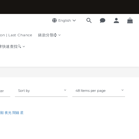
English
ion | Last Chance
錶款分類⌚
牌快速查找🔍
Sort by
48 Items per page
ter