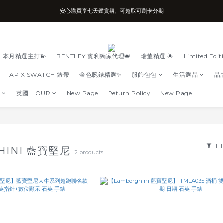
安心購買享七天鑑賞期、可超取可刷卡分期
台南實體店面、兩年機芯保固、開立發票
台南實體店面、兩年機芯保固、開立發票
本月精選主打💫
BENTLEY 賓利獨家代理👑
瑞董精選 🌟
Limited Edit
AP X SWATCH 錶帶
金色腕錶精選✨
服飾包包
生活選品
品
英國 HOUR
New Page
Return Policy
New Page
Fil
HINI 藍寶堅尼
2 products