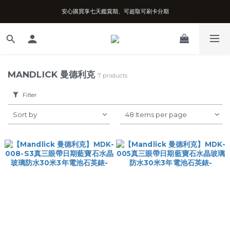
安心購買享七天鑑賞期、可超取可刷卡分期
台南實體店面、兩年機芯保固、開立發票
台南實體店面、兩年機芯保固、開立發票
MANDLICK 曼德利克
7 products
Filter
Sort by
48 Items per page