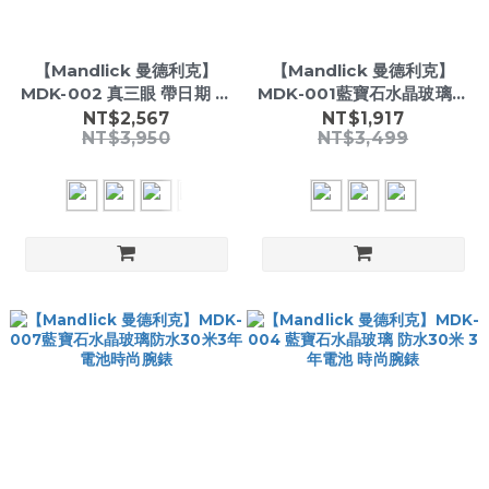
【Mandlick 曼德利克】
【Mandlick 曼德利克】
MDK-002 真三眼 帶日期 藍
MDK-001藍寶石水晶玻璃防
寶石鏡面 47mm 3年電池
水30米3年電池石英錶-
NT$2,567
NT$1,917
NT$3,950
NT$3,499
六針計時碼表