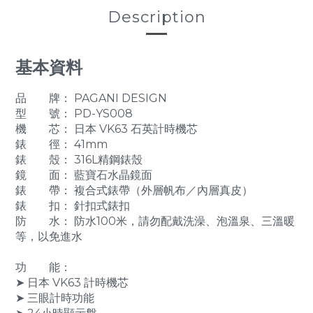
Description
基本資料
品 牌： PAGANI DESIGN
型 號： PD-YS008
機 芯： 日本 VK63 石英計時機芯
錶 徑： 41mm
錶 殼： 316L精鋼錶殼
鏡 面： 藍寶石水晶鏡面
錶 帶： 複合式錶帶（外層帆布／內層真皮）
錶 扣： 針扣式錶扣
防 水： 防水100米，請勿配戴洗澡、泡溫泉、三溫暖
等，以免進水
功 能：
➤ 日本 VK63 計時機芯
➤ 三眼計時功能