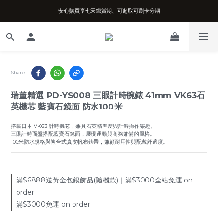
安心購買享七天鑑賞期、可超取可刷卡分期
台南實體店面、兩年機芯保固、開立發票
台南實體店面、兩年機芯保固、開立發票
Share
瑞董精選 PD-YS008 三眼計時腕錶 41mm VK63石
英機芯 藍寶石鏡面 防水100米
搭載日本 VK63 計時機芯，兼具石英精準度與計時操作樂趣。
三眼計時面盤搭配藍寶石鏡面，展現運動與商務兼備的風格。
100米防水規格與複合式真皮帆布錶帶，兼顧耐用性與配戴舒適度。
滿$6888送黃金包銀飾品(隨機款)｜滿$3000全站免運 on
order
滿$3000免運 on order