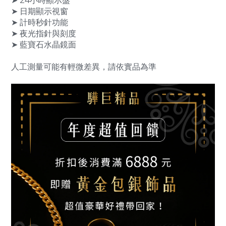
➤ 24小時顯示盤
➤ 日期顯示視窗
➤ 計時秒針功能
➤ 夜光指針與刻度
➤ 藍寶石水晶鏡面
人工測量可能有輕微差異，請依實品為準