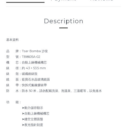
Description
基本資料
品 牌：Tsar Bomba 沙皇
型 號：TB8605A-02
機 芯：自動上鍊機械機芯
錶 徑：約 43 × 53.5 mm
錶 殼：碳纖維錶殼
鏡 面：藍寶石水晶玻璃鏡面
錶 帶：快拆式氟橡膠錶帶
防 水：防水 50 米，請勿配戴洗澡、泡溫泉、三溫暖等，以免進水
功 能：
➤動力儲存顯示
➤自動上鍊機械機芯
➤鏤空立體面盤
➤夜光指針刻度