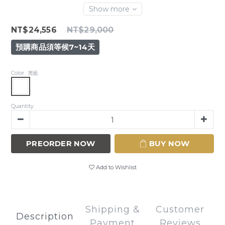
Show more
NT$24,556
NT$29,000
預購商品須等候7~14天
Color
: 黑藍
Quantity
PREORDER NOW
BUY NOW
Add to Wishlist
Shipping &
Customer
Description
Payment
Reviews