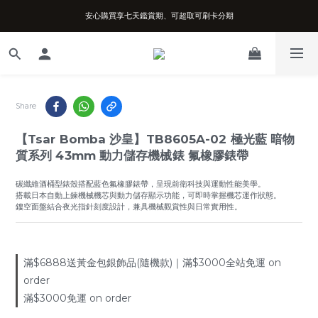
安心購買享七天鑑賞期、可超取可刷卡分期
台南實體店面、兩年機芯保固、開立發票
台南實體店面、兩年機芯保固、開立發票
Share
【Tsar Bomba 沙皇】TB8605A-02 極光藍 暗物
質系列 43mm 動力儲存機械錶 氟橡膠錶帶
碳纖維酒桶型錶殼搭配藍色氟橡膠錶帶，呈現前衛科技與運動性能美學。
搭載日本自動上鍊機械機芯與動力儲存顯示功能，可即時掌握機芯運作狀態。
鏤空面盤結合夜光指針刻度設計，兼具機械觀賞性與日常實用性。
滿$6888送黃金包銀飾品(隨機款)｜滿$3000全站免運 on
order
滿$3000免運 on order