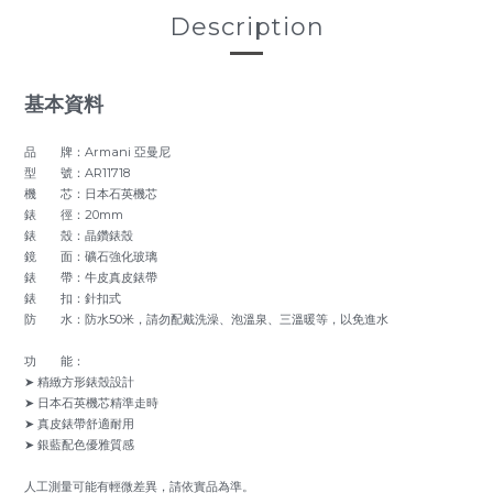
Description
基本資料
品 牌：Armani 亞曼尼
型 號：AR11718
機 芯：日本石英機芯
錶 徑：20mm
錶 殼：晶鑽錶殼
鏡 面：礦石強化玻璃
錶 帶：牛皮真皮錶帶
錶 扣：針扣式
防 水：防水50米，請勿配戴洗澡、泡溫泉、三溫暖等，以免進水
功 能：
➤ 精緻方形錶殼設計
➤ 日本石英機芯精準走時
➤ 真皮錶帶舒適耐用
➤ 銀藍配色優雅質感
人工測量可能有輕微差異，請依實品為準。