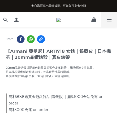
安心購買享七天鑑賞期、可超取可刷卡分期
台南實體店面、兩年機芯保固、開立發票
台南實體店面、兩年機芯保固、開立發票
Share
【Armani 亞曼尼】AR11718 女錶｜銀藍皮｜日本機
芯｜20mm晶鑽錶殼｜真皮錶帶
20mm晶鑽錶殼搭配銀色錶盤與深藍色皮革錶帶，展現優雅女性氣質。
日本機芯提供穩定精準走時，兼具實用性與時尚感。
真皮錶帶舒適貼合手腕，適合日常及正式場合佩戴。
滿$6888送黃金包銀飾品(隨機款)｜滿$3000全站免運 on
order
滿$3000免運 on order