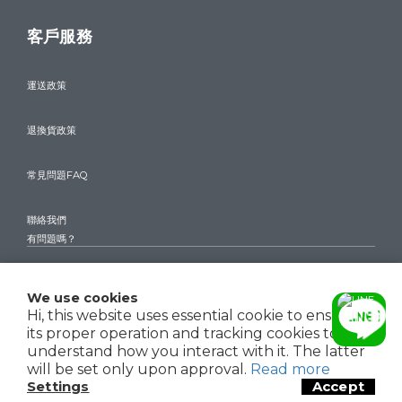
客戶服務
運送政策
退換貨政策
常見問題FAQ
聯絡我們
有問題嗎？
$
TWD
English
We use cookies
Hi, this website uses essential cookie to ensure
its proper operation and tracking cookies to
understand how you interact with it. The latter
Copyright© 2024 驊巨精品 THE WATCHES
聯絡我們
will be set only upon approval.
Read more
Settings
Accept
BUY NOW