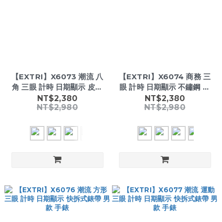
【EXTRI】X6073 潮流 八
【EXTRI】X6074 商務 三
角 三眼 計時 日期顯示 皮革
眼 計時 日期顯示 不鏽鋼 男
錶帶 男款 手錶
款 手錶
NT$2,380
NT$2,380
NT$2,980
NT$2,980