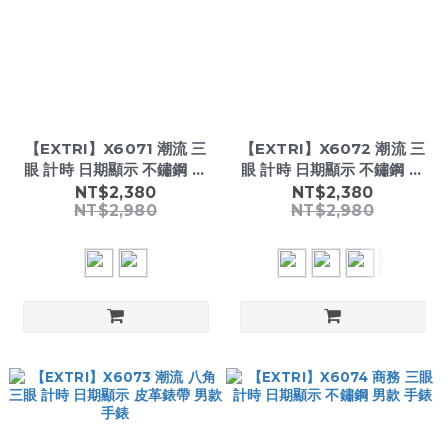
【EXTRI】X6071 潮流 三
【EXTRI】X6072 潮流 三
眼 計時 日期顯示 不鏽鋼 男
眼 計時 日期顯示 不鏽鋼 男
款 手錶
款 手錶
NT$2,380
NT$2,380
NT$2,980
NT$2,980