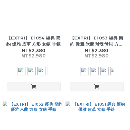
【EXTRI】 E1054 經典 簡
【EXTRI】 E1053 經典 簡
約 優雅 皮革 方形 女錶 手錶
約 優雅 米蘭 珍珠母貝 方形
女錶 手錶
NT$2,380
NT$2,380
NT$2,980
NT$2,980