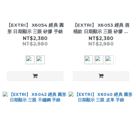
【EXTRI】 X6054 經典 圓
【EXTRI】 X6053 經典 酒
形 日期顯示 三眼 矽膠 手錶
桶款 日期顯示 三眼 矽膠 手
錶
NT$2,380
NT$2,380
NT$2,980
NT$2,980