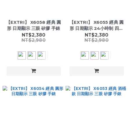
【EXTRI】 X6058 經典 圓
【EXTRI】 X6055 經典 圓
形 日期顯示 三眼 矽膠 手錶
形 日期顯示 24小時制 四眼
皮帶 手錶
NT$2,380
NT$2,380
NT$2,980
NT$2,980