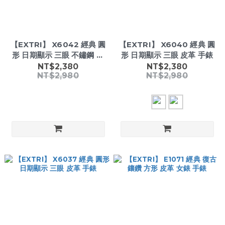
【EXTRI】 X6042 經典 圓
【EXTRI】 X6040 經典 圓
形 日期顯示 三眼 不鏽鋼 手
形 日期顯示 三眼 皮革 手錶
錶
NT$2,380
NT$2,380
NT$2,980
NT$2,980