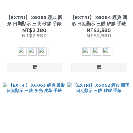
【EXTRI】 X6065 經典 圓
【EXTRI】 X6064 經典 圓
形 日期顯示 三眼 矽膠 手錶
形 日期顯示 三眼 矽膠 手錶
NT$2,380
NT$2,380
NT$2,980
NT$2,980