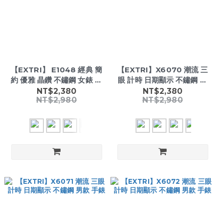
【EXTRI】 E1048 經典 簡
【EXTRI】X6070 潮流 三
約 優雅 晶鑽 不鏽鋼 女錶 手
眼 計時 日期顯示 不鏽鋼 男
錶
款 手錶
NT$2,380
NT$2,380
NT$2,980
NT$2,980