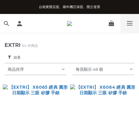
台南實體店面、兩年機芯保固、開立發票
台南實體店面、兩年機芯保固、開立發票
安心購買享七天鑑賞期、可超取可刷卡分期
台南實體店面、兩年機芯保固、開立發票
EXTRI
64 件商品
篩選
商品排序
每頁顯示 48 個