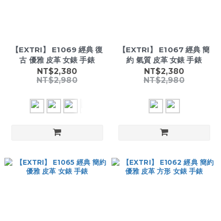
【EXTRI】 E1069 經典 復
【EXTRI】 E1067 經典 簡
古 優雅 皮革 女錶 手錶
約 氣質 皮革 女錶 手錶
NT$2,380
NT$2,380
NT$2,980
NT$2,980