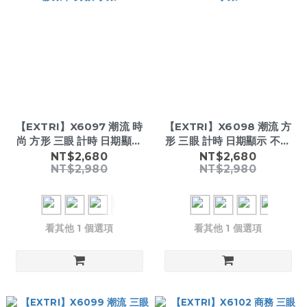
【EXTRI】X6097 潮流 時
【EXTRI】X6098 潮流 方
尚 方形 三眼 計時 日期顯示
形 三眼 計時 日期顯示 不鏽
夜光 矽膠錶帶 男款 手錶
鋼 男款 手錶
NT$2,680
NT$2,680
NT$2,980
NT$2,980
看其他 1 個選項
看其他 1 個選項