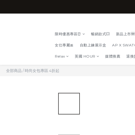
限時優惠專區⏰
暢銷款式💥
新品上市🆕
女仕專屬🎀
自動上鍊展示盒
AP X SWA
Relax
英國 HOUR
媒體推薦
退換
全部商品
/
時尚女包專區 4折起