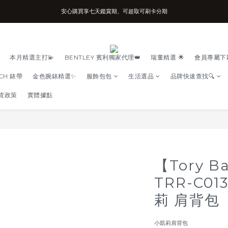
安心購買享七天鑑賞期、可超取可刷卡分期
台南實體店面、兩年機芯保固、開立發票
台南實體店面、兩年機芯保固、開立發票
本月精選主打💫
BENTLEY 賓利獨家代理👑
瑞董精選 🌟
會員專屬下
TCH 錶帶
金色腕錶精選✨
服飾包包
生活選品
品牌快速查找🔍
貨政策
實體據點
【Tory B
TRR-C0
莉 肩背包
小凱莉肩背包