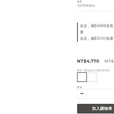
#大
21.5*15*6.5cm
全店，滿$6888送黃
運
全店，滿$3000免運
NT$4,770
NT$
顏色
: 鱷魚紋灰小凱莉肩背包
數量
加入購物車