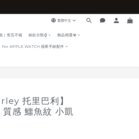
繁體中文
殺｜售完不補
錶款分類⌚
飾品精選💎
For APPLE WATCH 蘋果手錶配件
立即購買
arley 托里巴利】
13 質感 鱷魚紋 小凱