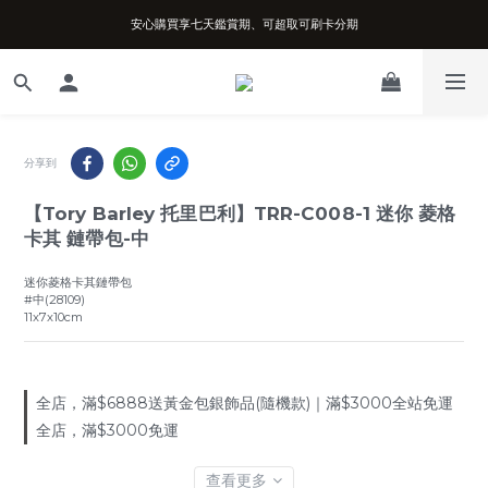
安心購買享七天鑑賞期、可超取可刷卡分期
台南實體店面、兩年機芯保固、開立發票
台南實體店面、兩年機芯保固、開立發票
分享到
【Tory Barley 托里巴利】TRR-C008-1 迷你 菱格
卡其 鏈帶包-中
迷你菱格卡其鏈帶包
#中(28109)
11x7x10cm
全店，滿$6888送黃金包銀飾品(隨機款)｜滿$3000全站免運
全店，滿$3000免運
查看更多