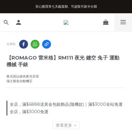
安心購買享七天鑑賞期、可超取可刷卡分期
台南實體店面、兩年機芯保固、開立發票
台南實體店面、兩年機芯保固、開立發票
分享到
【ROMAGO 雷米格】RM111 夜光 鏤空 兔子 運動
機械 手錶
夜光殼以綠色夜光呈現
瑞士製造自動機芯
全店，滿$6888送黃金包銀飾品(隨機款)｜滿$3000全站免運
全店，滿$3000免運
查看更多