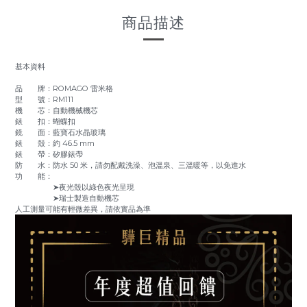
商品描述
基本資料
品 牌：ROMAGO 雷米格
型 號：RM111
機 芯：自動機械機芯
錶 扣：蝴蝶扣
鏡 面：藍寶石水晶玻璃
錶 殼：約 46.5 mm
錶 帶：矽膠錶帶
防 水：防水 50 米，請勿配戴洗澡、泡溫泉、三溫暖等，以免進水
功 能：
➤夜光殼以綠色夜光呈現
➤瑞士製造自動機芯
人工測量可能有輕微差異，請依實品為準