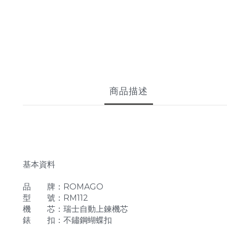
商品描述
基本資料
品 牌：ROMAGO
型 號：RM112
機 芯：瑞士自動上鍊機芯
錶 扣：不鏽鋼蝴蝶扣