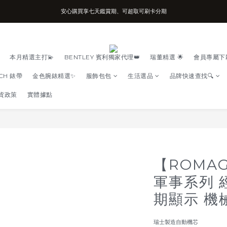
安心購買享七天鑑賞期、可超取可刷卡分期
台南實體店面、兩年機芯保固、開立發票
台南實體店面、兩年機芯保固、開立發票
本月精選主打💫
BENTLEY 賓利獨家代理👑
瑞董精選 🌟
會員專屬下
TCH 錶帶
金色腕錶精選✨
服飾包包
生活選品
品牌快速查找🔍
貨政策
實體據點
【ROMA
軍事系列 
期顯示 機
瑞士製造自動機芯