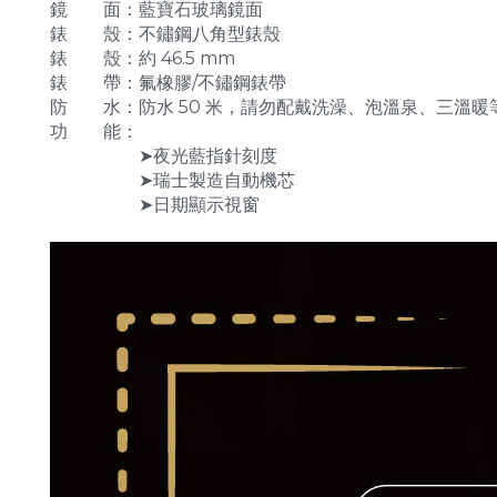
鏡 面：藍寶石玻璃鏡面
錶 殼：不鏽鋼八角型錶殼
錶 殼：約 46.5 mm
錶 帶：氟橡膠/不鏽鋼錶帶
防 水：防水 50 米，請勿配戴洗澡、泡溫泉、三溫暖
功 能：
➤夜光藍指針刻度
➤瑞士製造自動機芯
➤日期顯示視窗