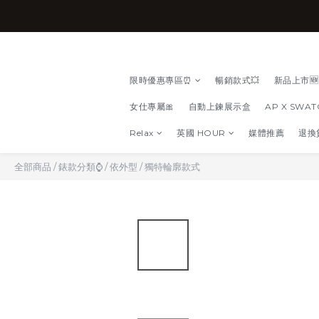
限時優惠專區⏰
暢銷款式💥
新品上市🆕
女仕專屬🎀
自動上鍊展示盒
AP X SWA
Relax
英國 HOUR
媒體推薦
退換
全部商品
/
錶款分類⌚
/
依外型
/
獨特輪廓款式