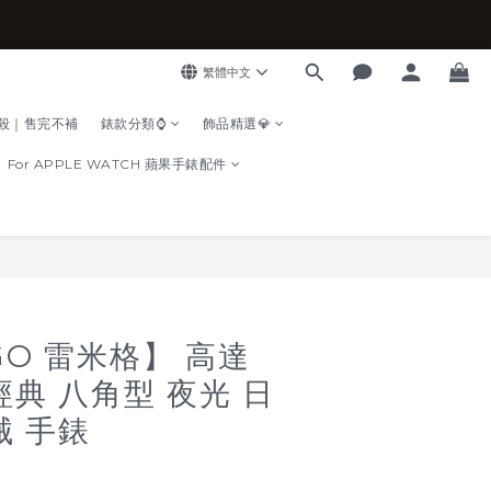
繁體中文
殺｜售完不補
錶款分類⌚
飾品精選💎
For APPLE WATCH 蘋果手錶配件
立即購買
GO 雷米格】 高達
經典 八角型 夜光 日
械 手錶