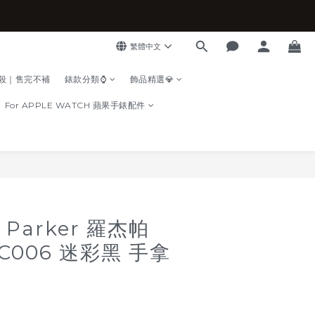
繁體中文
殺｜售完不補
錶款分類⌚
飾品精選💎
For APPLE WATCH 蘋果手錶配件
立即購買
 Parker 羅杰帕
C006 迷彩黑 手拿