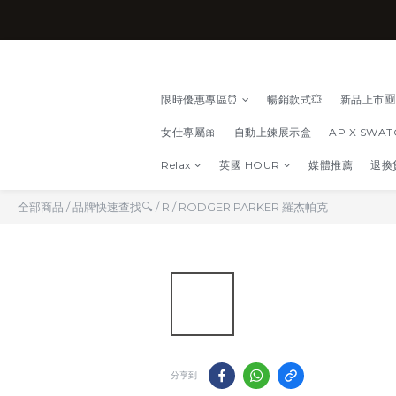
限時優惠專區⏰
暢銷款式💥
新品上市🆕
女仕專屬🎀
自動上鍊展示盒
AP X SWA
Relax
英國 HOUR
媒體推薦
退換
全部商品
/
品牌快速查找🔍
/
R
/
RODGER PARKER 羅杰帕克
分享到