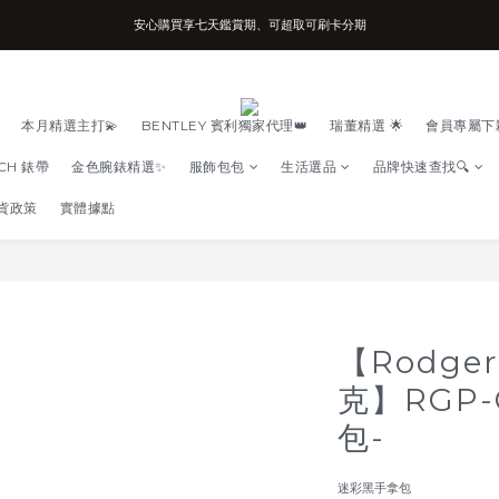
安心購買享七天鑑賞期、可超取可刷卡分期
台南實體店面、兩年機芯保固、開立發票
台南實體店面、兩年機芯保固、開立發票
本月精選主打💫
BENTLEY 賓利獨家代理👑
瑞董精選 🌟
會員專屬下
TCH 錶帶
金色腕錶精選✨
服飾包包
生活選品
品牌快速查找🔍
貨政策
實體據點
【Rodger
克】RGP-
包-
迷彩黑手拿包