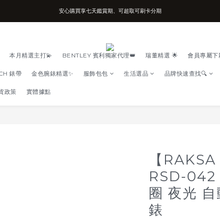
安心購買享七天鑑賞期、可超取可刷卡分期
台南實體店面、兩年機芯保固、開立發票
台南實體店面、兩年機芯保固、開立發票
本月精選主打💫
BENTLEY 賓利獨家代理👑
瑞董精選 🌟
會員專屬下
TCH 錶帶
金色腕錶精選✨
服飾包包
生活選品
品牌快速查找🔍
貨政策
實體據點
【RAKS
RSD-04
圈 夜光 自
錶