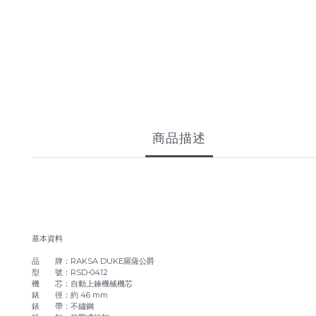
商品描述
基本資料
品 牌：RAKSA DUKE羅薩公爵
型 號：RSD-0412
機 芯：自動上鍊機械機芯
錶 徑：約 46 mm
錶 帶：不鏽鋼