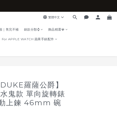
繁體中文
殺｜售完不補
錶款分類⌚
飾品精選💎
For APPLE WATCH 蘋果手錶配件
立即購買
A DUKE羅薩公爵】
2 水鬼款 單向旋轉錶
動上鍊 46mm 碗