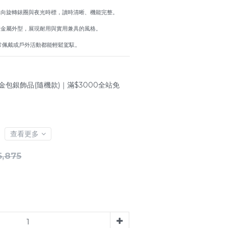
單向旋轉錶圈與夜光時標，讀時清晰、機能完整。
重金屬外型，展現耐用與實用兼具的風格。
日常佩戴或戶外活動都能輕鬆駕馭。
金包銀飾品(隨機款)｜滿$3000全站免
查看更多
,875