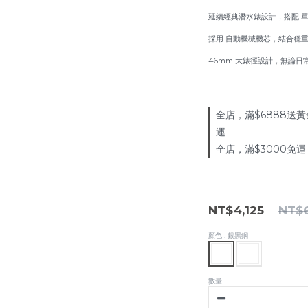
延續經典潛水錶設計，搭配 
採用 自動機械機芯，結合穩
46mm 大錶徑設計，無論
全店，滿$6888送黃
運
全店，滿$3000免運
NT$4,125
NT$6
顏色
: 銀黑鋼
數量