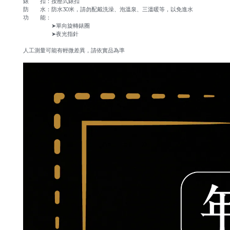
錶 扣：按壓式錶扣
防 水：防水30米，請勿配戴洗澡、泡溫泉、三溫暖等，以免進水
功 能：
➤單向旋轉錶圈
➤夜光指針
人工測量可能有輕微差異，請依實品為準