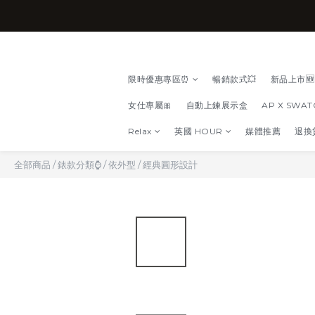
限時優惠專區⏰
暢銷款式💥
新品上市🆕
女仕專屬🎀
自動上鍊展示盒
AP X SWA
Relax
英國 HOUR
媒體推薦
退換
全部商品
/
錶款分類⌚
/
依外型
/
經典圓形設計