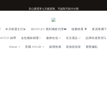
安心購買享七天鑑賞期、可超取可刷卡分期
台南實體店面、兩年機芯保固、開立發票
台南實體店面、兩年機芯保固、開立發票

本月精選主打💫
BENTLEY 賓利獨家代理👑
瑞董精選 🌟
會員專屬下
WATCH 錶帶
金色腕錶精選✨
服飾包包
生活選品
品牌快速查找🔍
Relax
英國 HOUR
媒體推薦
退換貨政策
實體據點