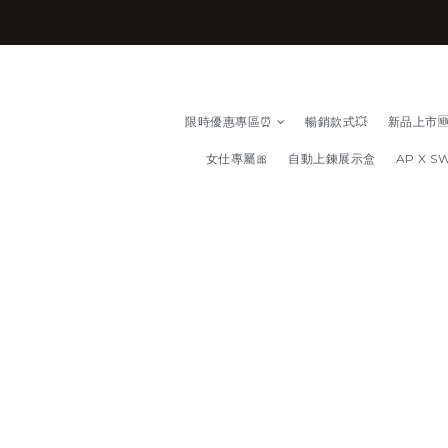
限時優惠專區⏰
暢銷款式💥
新品上市
女仕專屬🎀
自動上鍊展示盒
AP X S