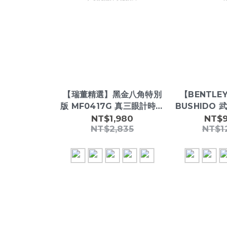
【瑞董精選】黑金八角特別
【BENTLE
版 MF0417G 真三眼計時男
BUSHIDO 
錶 44mm 日期顯示 夜光指
35 雙面鏤空
NT$1,980
NT$9
NT$2,835
NT$1
針 真皮錶帶