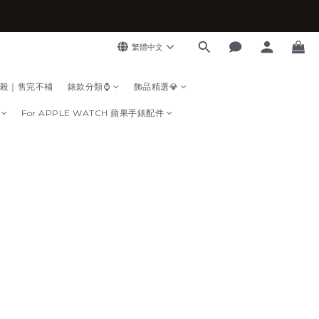
繁體中文
殺｜售完不補
錶款分類⌚
飾品精選💎
For APPLE WATCH 蘋果手錶配件