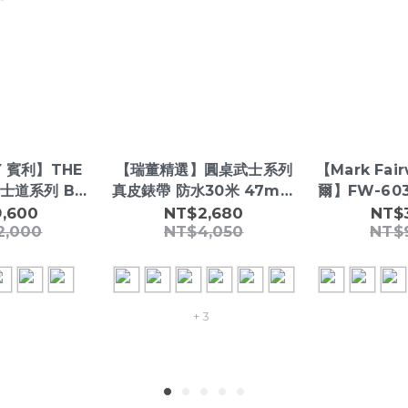
Y 賓利】THE
【瑞董精選】圓桌武士系列
【Mark Fai
武士道系列 BL-
真皮錶帶 防水30米 47mm
爾】FW-60
 夜光 自動機械
時尚氣質男錶
未來科技性
,600
NT$2,680
NT$
2,000
NT$4,050
NT$
錶
+ 3