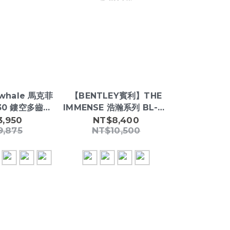
rwhale 馬克菲
【BENTLEY賓利】THE
【BENTL
30 鏤空多齒輪
IMMENSE 浩瀚系列 BL-27
IMMENSE 浩瀚系
格魅力機械錶
質感 真三眼 夜光 帶日期 矽
質感 真三眼 
3,950
NT$8,400
NT$1
9,875
NT$10,500
NT$1
膠 石英 手錶
鏽鋼 