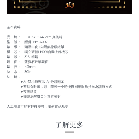
基本資料
品 牌 : LUCKY HARVEY 真樂時
型 號 : 醒獅LHY-A007
錶 帶 : 頭層牛皮+內層氟橡膠錶帶
機 芯 : 獨立研發LH001自動上鍊機芯
錶 殼 : 316L精鋼
鏡 面 : 藍寶石玻璃鏡面
錶 徑 : 43mm
防 水 : 30M
功 能 :
➤左-12小時顯示 右-分鐘顯示
➤整點會吐出舌頭，隨後一小時慢慢回縮眼珠指向為讀時方式
➤夜光錶盤
➤擺陀為醒獅口吐恭喜發財
人工測量可能有輕微差異，請依實品為準
了解更多