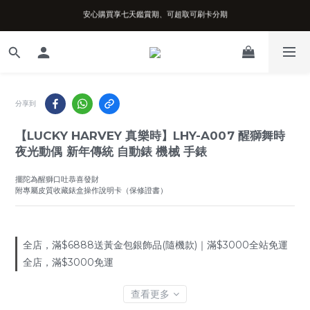
安心購買享七天鑑賞期、可超取可刷卡分期
台南實體店面、兩年機芯保固、開立發票
台南實體店面、兩年機芯保固、開立發票
分享到
【LUCKY HARVEY 真樂時】LHY-A007 醒獅舞時
夜光動偶 新年傳統 自動錶 機械 手錶
擺陀為醒獅口吐恭喜發財
附專屬皮質收藏錶盒操作說明卡（保修證書）
全店，滿$6888送黃金包銀飾品(隨機款)｜滿$3000全站免運
全店，滿$3000免運
查看更多