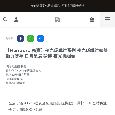
安心購買享七天鑑賞期、可超取可刷卡分期
台南實體店面、兩年機芯保固、開立發票
台南實體店面、兩年機芯保固、開立發票
分享到
【Hanboro 衡寶】夜光碳纖維系列 夜光碳纖維錶殼
動力儲存 日月星辰 矽膠 夜光機械錶
(夜光碳纖維錶殼
動力儲存40小時/蝴蝶彈簧扣
防水30米/日月星辰
指針刻度夜光
藍寶石玻璃鏡面
全店，滿$6888送黃金包銀飾品(隨機款)｜滿$3000全站免運
全店，滿$3000免運