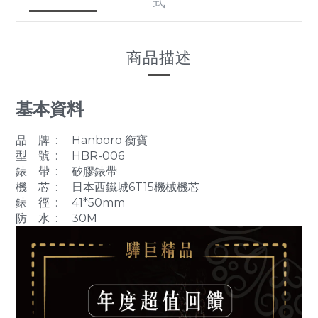
式
商品描述
基本資料
品 牌 : Hanboro 衡寶
型 號 : HBR-006
錶 帶 : 矽膠錶帶
機 芯 : 日本西鐵城6T15機械機芯
錶 徑
: 41*50mm
防 水 : 30M