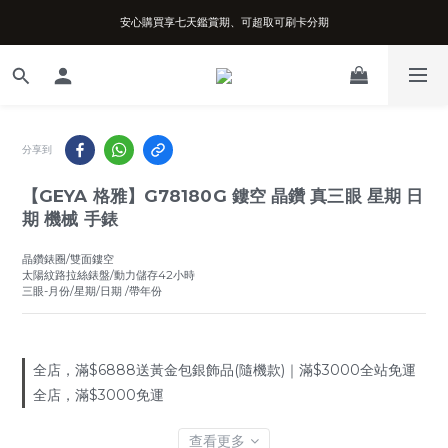
安心購買享七天鑑賞期、可超取可刷卡分期
台南實體店面、兩年機芯保固、開立發票
台南實體店面、兩年機芯保固、開立發票
分享到
【GEYA 格雅】G78180G 鏤空 晶鑽 真三眼 星期 日
期 機械 手錶
晶鑽錶圈/雙面鏤空
太陽紋路拉絲錶盤/動力儲存42小時
三眼-月份/星期/日期 /帶年份
全店，滿$6888送黃金包銀飾品(隨機款)｜滿$3000全站免運
全店，滿$3000免運
查看更多