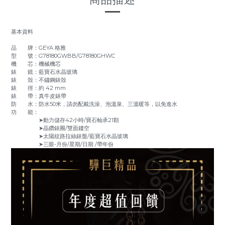
基本資料
品 牌：GEYA 格雅
型 號：G78180GWBB/G78180GHWC
機 芯：機械機芯
錶 鏡：藍寶石水晶玻璃
錶 殼：不鏽鋼錶殼
錶 徑：約 42 mm
錶 帶：真牛皮錶帶
防 水：防水50米，請勿配戴洗澡、泡溫泉、三溫暖等，以免進水
功 能：
➤動力儲存42小時/寶石軸承21顆
➤晶鑽錶圈/雙面鏤空
➤太陽紋路拉絲錶盤/藍寶石水晶玻璃
➤三眼-月份/星期/日期 /帶年份