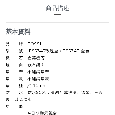
商品描述
基本資料
品 牌：FOSSIL
型 號： ES5345玫瑰金 / ES5343 金色
機 芯：
機芯
石英
鏡 面：礦石鏡面
錶 帶：不鏽鋼錶帶
錶 殼：不鏽鋼錶殼
錶
徑：約
mm
14
防 水：防水50米，請勿配戴洗澡、溫泉、三溫
暖，以免進水
功 能：
➤日期顯示視窗