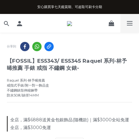
安心購買享七天鑑賞期、可超取可刷卡分期
台南實體店面、兩年機芯保固、開立發票
台南實體店面、兩年機芯保固、開立發票
分享到
【FOSSIL】ES5343/ ES5345 Raquel 系列-林予
晞推薦 手錶 戒指 不鏽鋼 女錶-
Raquel 系列-林予晞推薦
戒指式手錶/附一對一飾品盒
不鏽鋼錶殼伸縮鍊帶
防水50米/錶徑14MM
全店，滿$6888送黃金包銀飾品(隨機款)｜滿$3000全站免運
全店，滿$3000免運