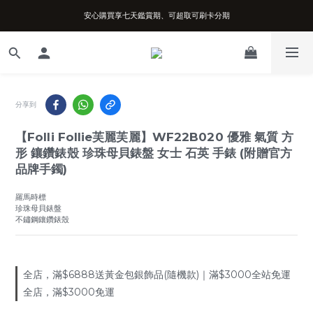
安心購買享七天鑑賞期、可超取可刷卡分期
台南實體店面、兩年機芯保固、開立發票
台南實體店面、兩年機芯保固、開立發票
分享到
【Folli Follie芙麗芙麗】WF22B020 優雅 氣質 方
形 鑲鑽錶殼 珍珠母貝錶盤 女士 石英 手錶 (附贈官方
品牌手鐲)
羅馬時標
珍珠母貝錶盤
不鏽鋼鑲鑽錶殼
全店，滿$6888送黃金包銀飾品(隨機款)｜滿$3000全站免運
全店，滿$3000免運