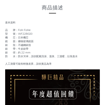
商品描述
基本資料
品 牌：Folli Follie
型 號：WF22B020
機 芯：日本機芯
鏡 面：礦物玻璃鏡面
錶 殼：不鏽鋼錶殼
錶 帶：牛皮錶帶
錶 徑：約 22 mm
防 水：防水30米，請勿配戴洗澡、溫泉、三溫暖，以免進水
人工測量可能有輕微差異，請依實品為準