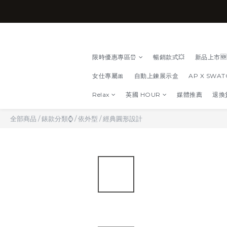
限時優惠專區⏰
暢銷款式💥
新品上市🆕
女仕專屬🎀
自動上鍊展示盒
AP X SWA
Relax
英國 HOUR
媒體推薦
退換
全部商品
/
錶款分類⌚
/
依外型
/
經典圓形設計