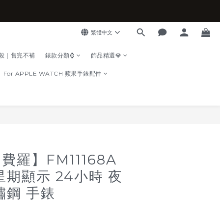
繁體中文
殺｜售完不補
錶款分類⌚
飾品精選💎
For APPLE WATCH 蘋果手錶配件
立即購買
 費羅】FM11168A
星期顯示 24小時 夜
鏽鋼 手錶