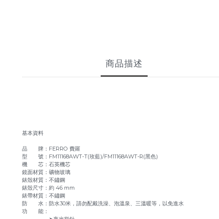
商品描述
基本資料
品 牌：FERRO 費羅
型 號：FM11168AWT-T(玫藍)/FM11168AWT-R(黑色)
機 芯：石英機芯
鏡面材質：礦物玻璃
錶殼材質：不鏽鋼
錶殼尺寸：約 46 mm
錶帶材質：不鏽鋼
防 水：防水30米，請勿配戴洗澡、泡溫泉、三溫暖等，以免進水
功 能：