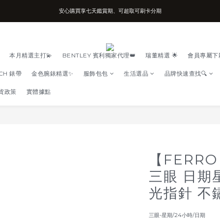
安心購買享七天鑑賞期、可超取可刷卡分期
台南實體店面、兩年機芯保固、開立發票
台南實體店面、兩年機芯保固、開立發票
本月精選主打💫
BENTLEY 賓利獨家代理👑
瑞董精選 🌟
會員專屬下
TCH 錶帶
金色腕錶精選✨
服飾包包
生活選品
品牌快速查找🔍
貨政策
實體據點
【FERRO
三眼 日期
光指針 不
三眼-星期/24小時/日期