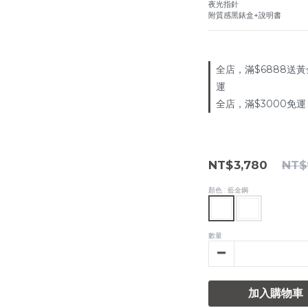
夜光指針
附質感黑錶盒+說明書
全店，滿$6888送黃
運
全店，滿$3000免運
NT$3,780
NT$
顏色
: 藍金鋼
數量
加入購物車