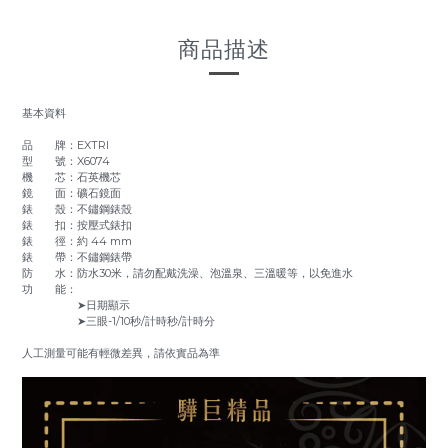
商品描述
基本資料
品 牌：EXTRI
型 號：X6074
機 芯：石英機芯
鏡 面：礦石鏡面
錶 殼：不鏽鋼錶殼
錶 扣：按壓式錶扣
錶 徑：約 44 mm
錶 帶：不鏽鋼錶帶
防 水：防水30米，請勿配戴洗澡、泡溫泉、三溫暖等，以免進水
功 能：
➤日期顯示
➤三眼-1/10秒/計時秒/計時分
人工測量可能有輕微差異，請依實品為準