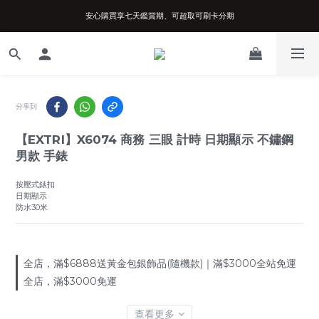
安心購買享七天鑑賞期、可超取可刷卡分期
台南實體店面、兩年機芯保固、開立發票
台南實體店面、兩年機芯保固、開立發票
分享到
【EXTRI】X6074 商務 三眼 計時 日期顯示 不鏽鋼
男款 手錶
按壓式錶扣
日期顯示
防水30米
全店，滿$6888送黃金包銀飾品(隨機款)｜滿$3000全站免運
全店，滿$3000免運
查看更多