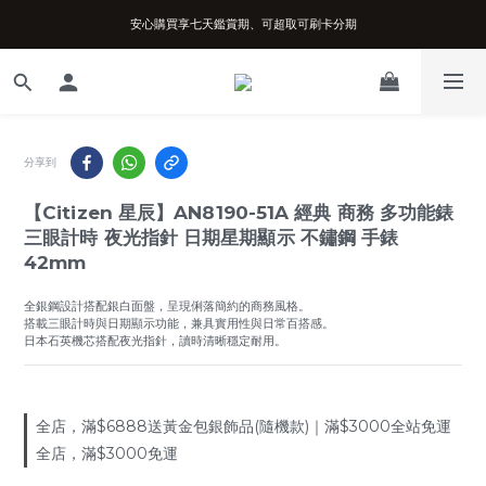
安心購買享七天鑑賞期、可超取可刷卡分期
台南實體店面、兩年機芯保固、開立發票
台南實體店面、兩年機芯保固、開立發票
分享到
【Citizen 星辰】AN8190-51A 經典 商務 多功能錶
三眼計時 夜光指針 日期星期顯示 不鏽鋼 手錶
42mm
全銀鋼設計搭配銀白面盤，呈現俐落簡約的商務風格。
搭載三眼計時與日期顯示功能，兼具實用性與日常百搭感。
日本石英機芯搭配夜光指針，讀時清晰穩定耐用。
全店，滿$6888送黃金包銀飾品(隨機款)｜滿$3000全站免運
全店，滿$3000免運