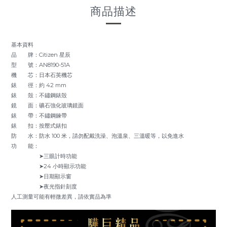
商品描述
基本資料
品 牌：Citizen 星辰
型 號：AN8190-51A
機 芯：日本石英機芯
錶 徑：約 42 mm
錶 殼：不鏽鋼錶殼
鏡 面：礦石強化玻璃鏡面
錶 帶：不鏽鋼鍊帶
錶 扣：按壓式錶扣
防 水：防水 100 米，請勿配戴洗澡、泡溫泉、三溫暖等，以免進水
功 能：
➤三眼計時功能
➤24 小時顯示功能
➤日期顯示窗
➤夜光指針刻度
人工測量可能有輕微差異，請依實品為準