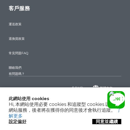
客戶服務
運送政策
退換貨政策
常見問題FAQ
聯絡我們
有問題嗎？
$
TWD
繁體中文
此網站使用 cookies
Hi, 本網站使用必要 cookies 和追蹤型 cookies 以確保
網站服務，後者將在獲得你的同意後才會執行追蹤。
了
Copyright© 2024 驊巨精品 THE WATCHES
聯絡我們
解更多
設定偏好
同意並繼續
立即購買