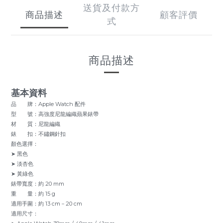
送貨及付款方
商品描述
顧客評價
式
商品描述
基本資料
品 牌：Apple Watch 配件
型 號：高強度尼龍編織蘋果錶帶
材 質：尼龍編織
錶 扣：不鏽鋼針扣
顏色選擇：
➤ 黑色
➤ 淡杏色
➤ 黃綠色
錶帶寬度：約 20 mm
重 量：約 15 g
適用手圍：約 13 cm－20 cm
適用尺寸：