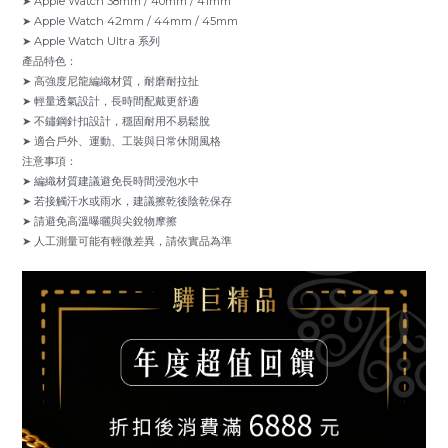
➤ Apple Watch 38mm / 40mm / 41mm
➤ Apple Watch 42mm / 44mm / 45mm
➤ Apple Watch Ultra 系列
產品特色：
➤ 高強度尼龍編織材質，耐磨耐拉扯
➤ 輕量透氣設計，長時間配戴更舒適
➤ 不鏽鋼針扣設計，穩固耐用不易鬆脫
➤ 適合戶外、運動、工裝與日常休閒風格
注意事項：
➤ 編織材質建議避免長時間浸泡水中
➤ 若接觸汗水或雨水，建議擦乾後陰乾保存
➤ 請避免高溫曝曬與尖銳物摩擦
➤ 人工測量可能有輕微差異，請依實品為準