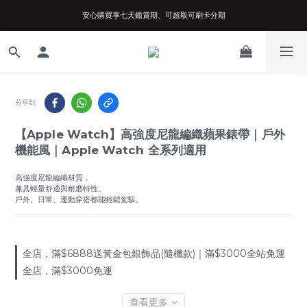
安心購買享七天鑑賞期、可超取可刷卡分期
台南實體店面、兩年機芯保固、開立發票
台南實體店面、兩年機芯保固、開立發票
分享到
【Apple Watch】高強度尼龍編織蘋果錶帶｜戶外
機能風｜Apple Watch 全系列適用
高強度尼龍編織材質，
兼具輕量舒適與耐磨特性。
戶外、日常、運動穿搭都能輕鬆駕馭。
全店，滿$6888送黃金包銀飾品(隨機款)｜滿$3000全站免運
全店，滿$3000免運
查看更多