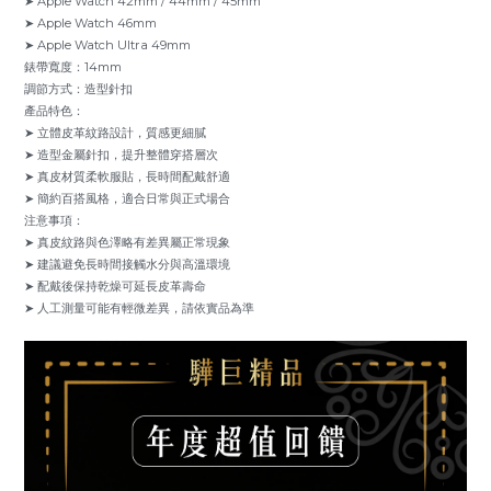
➤ Apple Watch 42mm / 44mm / 45mm
➤ Apple Watch 46mm
➤ Apple Watch Ultra 49mm
錶帶寬度：14mm
調節方式：造型針扣
產品特色：
➤ 立體皮革紋路設計，質感更細膩
➤ 造型金屬針扣，提升整體穿搭層次
➤ 真皮材質柔軟服貼，長時間配戴舒適
➤ 簡約百搭風格，適合日常與正式場合
注意事項：
➤ 真皮紋路與色澤略有差異屬正常現象
➤ 建議避免長時間接觸水分與高溫環境
➤ 配戴後保持乾燥可延長皮革壽命
➤ 人工測量可能有輕微差異，請依實品為準