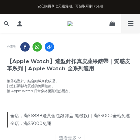
安心購買享七天鑑賞期、可超取可刷卡分期
台南實體店面、兩年機芯保固、開立發票
台南實體店面、兩年機芯保固、開立發票
分享到
【Apple Watch】造型針扣真皮蘋果錶帶｜質感皮
革系列｜Apple Watch 全系列適用
俐落造型針扣結合細緻真皮紋理，
打造低調卻有質感的腕間細節。
讓 Apple Watch 日常穿搭更顯成熟層次。
全店，滿$6888送黃金包銀飾品(隨機款)｜滿$3000全站免運
全店，滿$3000免運
查看更多