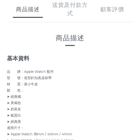
送貨及付款方
商品描述
顧客評價
式
商品描述
基本資料
品 牌：Apple Watch 配件
型 號：造型針扣真皮錶帶
材 質：真小牛皮
顏 色：
➤ 經典橘
➤ 黃褐色
➤ 奶茶灰
➤ 氣質白
➤ 經典黑
適用尺寸：
➤ Apple Watch 38mm / 40mm / 41mm