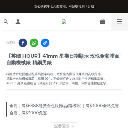
安心購買享七天鑑賞期、可超取可刷卡分期
台南實體店面、兩年機芯保固、開立發票
台南實體店面、兩年機芯保固、開立發票
分享到
【英國 HOUR】41mm 星期日期顯示 玫瑰金咖啡面
自動機械錶 精鋼男錶
棕紅放射紋面盤搭配羅馬數字時標，散發復古與現代兼具的高級質感。
搭載全自動機械機芯，採用 904L 不鏽鋼打造，兼具耐用性與精緻工藝。
40mm 經典錶徑結合日期顯示與 200 米防水，商務、休閒皆能輕鬆駕馭。
全店，滿$6888送黃金包銀飾品(隨機款)｜滿$3000全站免運
全店，滿$3000免運
查看更多