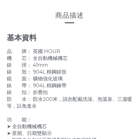
商品描述
基本資料
品 牌： 英國 HOUR
機 芯： 全自動機械機芯
錶 徑： 41mm
錶 殼： 904L 精鋼錶殼
鏡 面： 礦物強化玻璃
錶 帶： 904L 精鋼鍊帶
錶 扣： 折疊扣
防 水： 防水200米，請勿配戴洗澡、泡溫泉、三溫暖
等，以免進水
功 能：
➤ 全自動機械機芯
➤ 星期、日期雙顯示