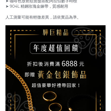
➤ 咖啡色放射紋面盤搭配阿拉伯數字時標
➤ 904L 精鋼玫瑰金鍊帶，質感耐用
人工測量可能有輕微差異，請依實品為準。