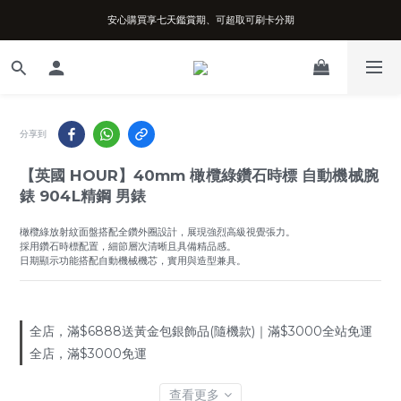
安心購買享七天鑑賞期、可超取可刷卡分期
台南實體店面、兩年機芯保固、開立發票
台南實體店面、兩年機芯保固、開立發票
分享到
【英國 HOUR】40mm 橄欖綠鑽石時標 自動機械腕
錶 904L精鋼 男錶
橄欖綠放射紋面盤搭配全鑽外圈設計，展現強烈高級視覺張力。
採用鑽石時標配置，細節層次清晰且具備精品感。
日期顯示功能搭配自動機械機芯，實用與造型兼具。
全店，滿$6888送黃金包銀飾品(隨機款)｜滿$3000全站免運
全店，滿$3000免運
查看更多