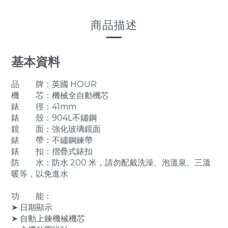
商品描述
基本資料
品 牌：英國 HOUR
機 芯：機械全自動機芯
錶 徑：41mm
錶 殼：904L不鏽鋼
鏡 面：強化玻璃鏡面
錶 帶：不鏽鋼鍊帶
錶 扣：摺疊式錶扣
防 水：防水 200 米，請勿配戴洗澡、泡溫泉、三溫
暖等，以免進水
功 能：
➤ 日期顯示
➤ 自動上鍊機械機芯