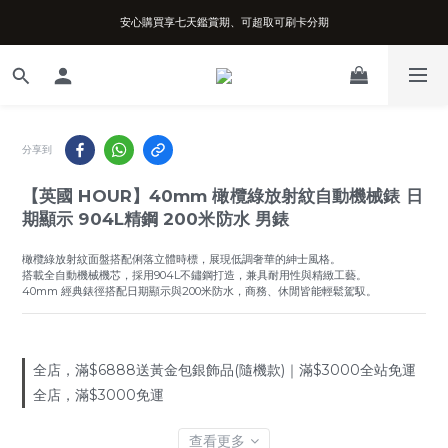
安心購買享七天鑑賞期、可超取可刷卡分期
台南實體店面、兩年機芯保固、開立發票
台南實體店面、兩年機芯保固、開立發票
分享到
【英國 HOUR】40mm 橄欖綠放射紋自動機械錶 日
期顯示 904L精鋼 200米防水 男錶
橄欖綠放射紋面盤搭配俐落立體時標，展現低調奢華的紳士風格。
搭載全自動機械機芯，採用904L不鏽鋼打造，兼具耐用性與精緻工藝。
40mm 經典錶徑搭配日期顯示與200米防水，商務、休閒皆能輕鬆駕馭。
全店，滿$6888送黃金包銀飾品(隨機款)｜滿$3000全站免運
全店，滿$3000免運
查看更多