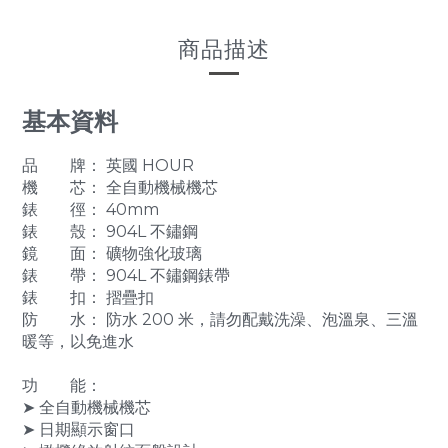
商品描述
基本資料
品 牌： 英國 HOUR
機 芯： 全自動機械機芯
錶 徑： 40mm
錶 殼： 904L 不鏽鋼
鏡 面： 礦物強化玻璃
錶 帶： 904L 不鏽鋼錶帶
錶 扣： 摺疊扣
防 水： 防水 200 米，請勿配戴洗澡、泡溫泉、三溫
暖等，以免進水
功 能：
➤ 全自動機械機芯
➤ 日期顯示窗口