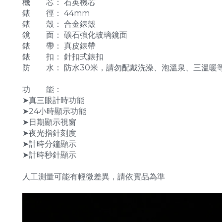
機 芯： 石英機芯
錶 徑： 44mm
錶 殼： 合金錶殼
鏡 面： 礦石強化玻璃鏡面
錶 帶： 真皮錶帶
錶 扣： 針扣式錶扣
防 水： 防水30米，請勿配戴洗澡、泡溫泉、三溫暖
功 能：
➤真三眼計時功能
➤24小時顯示功能
➤日期顯示視窗
➤夜光指針刻度
➤計時分鐘顯示
➤計時秒針顯示
人工測量可能有輕微差異，請依實品為準