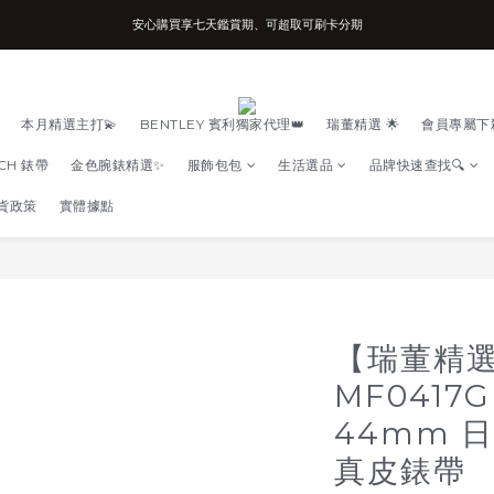
台南實體店面、兩年機芯保固、開立發票
台南實體店面、兩年機芯保固、開立發票
本月精選主打💫
BENTLEY 賓利獨家代理👑
瑞董精選 🌟
會員專屬下
TCH 錶帶
金色腕錶精選✨
服飾包包
生活選品
品牌快速查找🔍
貨政策
實體據點
【瑞董精
MF0417
44mm 
真皮錶帶