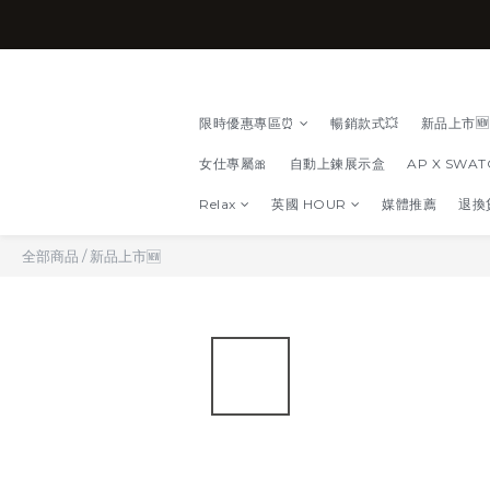
限時優惠專區⏰
暢銷款式💥
新品上市🆕
女仕專屬🎀
自動上鍊展示盒
AP X SWA
Relax
英國 HOUR
媒體推薦
退換
全部商品
/
新品上市🆕