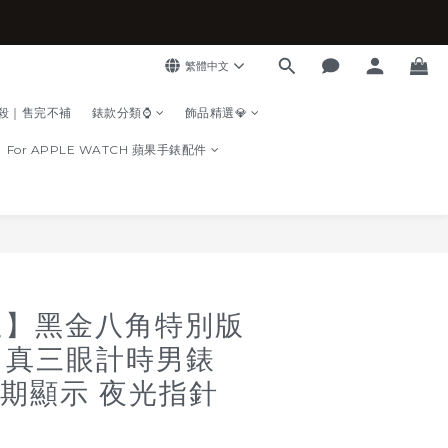
繁體中文
殺｜售完不補
錶款分類⌚
飾品精選💎
For APPLE WATCH 蘋果手錶配件
立即購買
選】黑金八角特別版
G 真三眼計時男錶
日期顯示 夜光指針