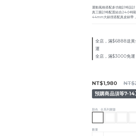
運動風格搭配多功能計時設計
真三眼計時配置結合24小時
44mm大錶徑搭配真皮錶帶
全店，滿$6888送黃
運
全店，滿$3000免運
NT$1,980
NT$
預購商品須等7-1
顏色
: 全系列圖鑒
數量