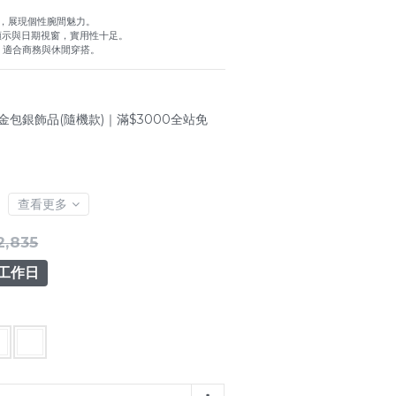
，展現個性腕間魅力。
顯示與日期視窗，實用性十足。
，適合商務與休閒穿搭。
金包銀飾品(隨機款)｜滿$3000全站免
查看更多
2,835
4工作日