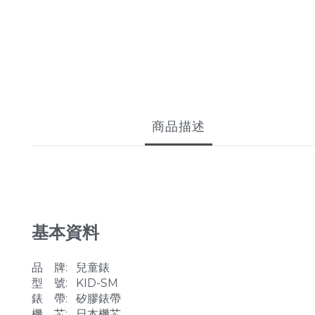
商品描述
基本資料
品 牌: 兒童錶
型 號: KID-SM
錶 帶: 矽膠錶帶
機 芯: 日本機芯