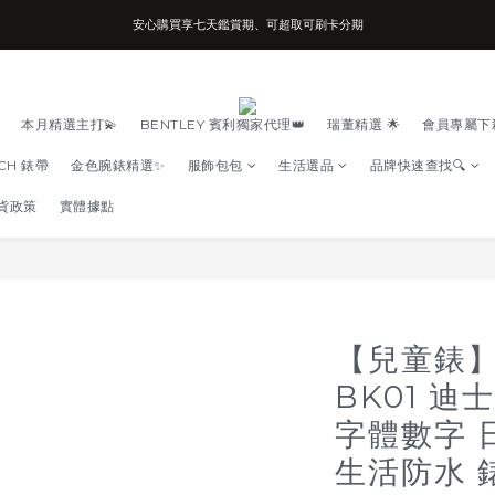
安心購買享七天鑑賞期、可超取可刷卡分期
台南實體店面、兩年機芯保固、開立發票
台南實體店面、兩年機芯保固、開立發票
本月精選主打💫
BENTLEY 賓利獨家代理👑
瑞董精選 🌟
會員專屬下
TCH 錶帶
金色腕錶精選✨
服飾包包
生活選品
品牌快速查找🔍
貨政策
實體據點
【兒童錶】K
BK01 迪
字體數字 
生活防水 