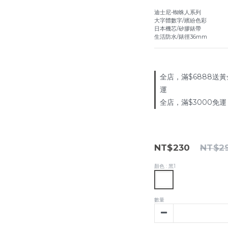
迪士尼-蜘蛛人系列
大字體數字/繽紛色彩
日本機芯/矽膠錶帶
生活防水/錶徑36mm
全店，滿$6888送黃
運
全店，滿$3000免運
NT$230
NT$2
顏色
: 黑1
數量