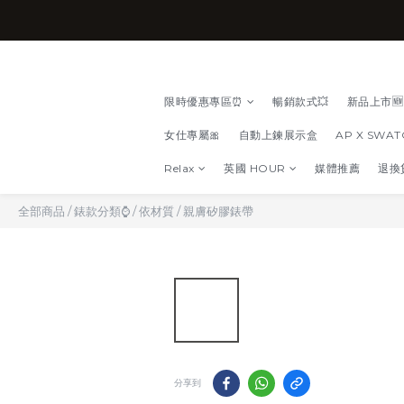
限時優惠專區⏰
暢銷款式💥
新品上市🆕
女仕專屬🎀
自動上鍊展示盒
AP X SWA
Relax
英國 HOUR
媒體推薦
退換
全部商品
/
錶款分類⌚
/
依材質
/
親膚矽膠錶帶
分享到