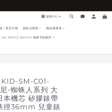
繁體中文
殺｜售完不補
錶款分類⌚
飾品精選💎
For APPLE WATCH 蘋果手錶配件
立即購買
ID-SM-C01-
士尼-蜘蛛人系列 大
日本機芯 矽膠錶帶
錶徑36mm 兒童錶