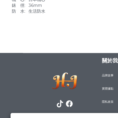
錶 徑: 36mm
防 水: 生活防水
關於我
品牌故事
實體據點
隱私政策
防詐騙宣導